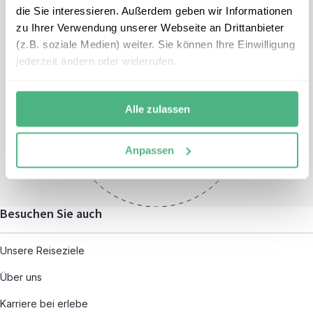
die Sie interessieren. Außerdem geben wir Informationen
zu Ihrer Verwendung unserer Webseite an Drittanbieter
(z.B. soziale Medien) weiter. Sie können Ihre Einwilligung
jederzeit ändern oder widerrufen.
Öffnungszeiten
Montag – Freitag:
Alle zulassen
08:00 – 19:00
und nach individueller
Anpassen
Terminvereinbarung
Besuchen Sie auch
Unsere Reiseziele
Über uns
Karriere bei erlebe