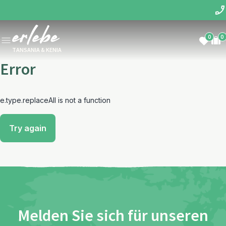
0
0
TANSANIA & KENIA
Error
e.type.replaceAll is not a function
Try again
Melden Sie sich für unseren