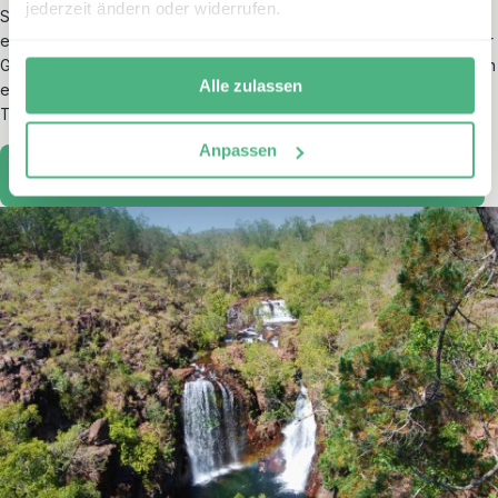
jederzeit ändern oder widerrufen.
Stunden am Abend mit Ausblick auf die Gebirgslandschaft
ermöglichen intensive Naturerlebnisse und Momente der Ruhe. Der
Grampians Nationalpark eignet sich besonders für Reisende, die an
Alle zulassen
einer Kombination aus Aktivität, Naturbeobachtung und kultureller
Tiefe interessiert sind.
Anpassen
Great Ocean Road – Von Melbourne nach Adelaide