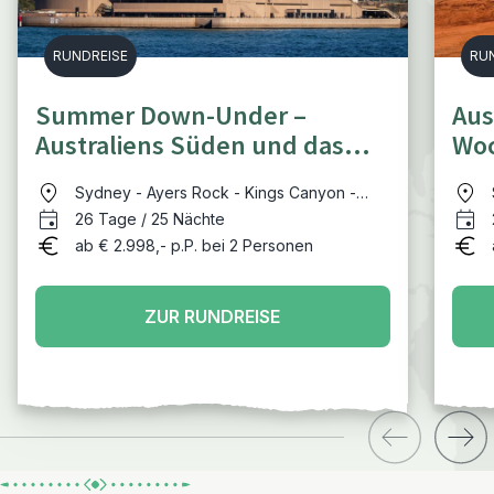
RUNDREISE
RU
Summer Down-Under –
Aus
Australiens Süden und das
Woc
Outback
Ter
Sydney - Ayers Rock - Kings Canyon -
Alice Springs - Adelaide - Kangaroo Island
26 Tage / 25 Nächte
- Grampians NP - Great Ocean Road -
ab € 2.998,- p.P. bei 2 Personen
Melbourne - Phillip Island - Wilsons
Promontory NP - Jervis Bay - Sydney
ZUR RUNDREISE