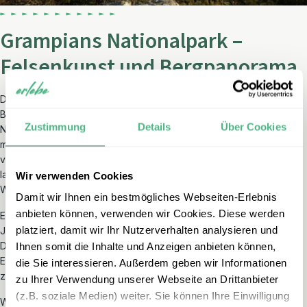
Grampians Nationalpark –
Felsenkunst und Bergpanorama
Der
Grampians Nationalpark
im Süden des australischen
Bundesstaates Victoria zählt zu den bedeutendsten
Zustimmung
Details
Über Cookies
Naturlandschaften der Region. Charakteristisch für das Gebiet sind
markante Gebirgszüge, eindrucksvolle Felsformationen sowie
vielfältige Möglichkeiten zur Tierbeobachtung – unter anderem
lassen sich
Kängurus
,
Emus
und
Papageien
regelmäßig in freier
Wir verwenden Cookies
Wildbahn beobachten.
Damit wir Ihnen ein bestmögliches Webseiten-Erlebnis
anbieten können, verwenden wir Cookies. Diese werden
Ein besonderes kulturelles Merkmal des Parks sind die über 5.000
platziert, damit wir Ihr Nutzerverhalten analysieren und
Jahre alten
Felszeichnungen
der Jardwadjali und Djab Wurrung.
Diese kunsthistorischen Zeugnisse bieten einen authentischen
Ihnen somit die Inhalte und Anzeigen anbieten können,
Einblick in das kulturelle Erbe der Aboriginal People und gehören
die Sie interessieren. Außerdem geben wir Informationen
zu den bedeutendsten Fundstätten ihrer Art in Südostaustralien.
zu Ihrer Verwendung unserer Webseite an Drittanbieter
(z.B. soziale Medien) weiter. Sie können Ihre Einwilligung
Wanderungen durch neblige Täler am Morgen oder entspannte