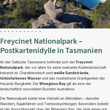
Freycinet Nationalpark –
Postkartenidylle in Tasmanien
An der Ostküste Tasmaniens befindet sich der
Freycinet
Nationalpark
, der vor allem für seine markante Küstenlandschaft
bekannt ist. Charakteristisch sind
weiße Sandstrände
,
türkisfarbenes Wasser
und das rosafarbene Granitgestein der
Hazards-Bergkette. Die
Wineglass Bay
gilt als eine der
landschaftlich reizvollsten Buchten Australiens.
Der Nationalpark bietet eine Vielzahl an Aktivitäten – darunter
Wandern, Kajakfahren und Tierbeobachtungen. Besonders beliebt
ist der Aussichtspunkt über die Wineglass Bay, der über einen gut