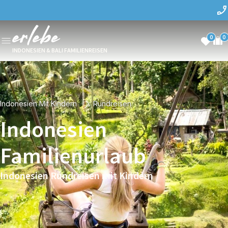
0
0
INDONESIEN & BALI FAMILIENREISEN
Indonesien Mit Kindern
Rundreisen
Indonesien
Familienurlaub
Indonesien Rundreisen mit Kindern