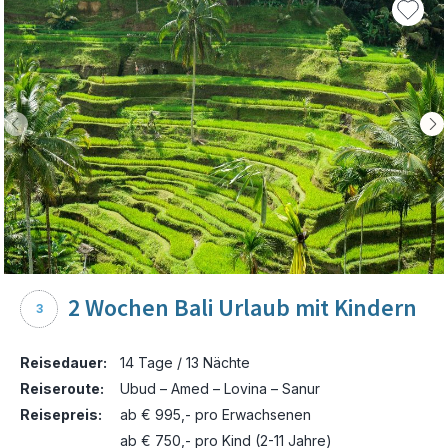
2 Wochen Bali Urlaub mit Kindern
3
Reisedauer:
14 Tage / 13 Nächte
Reiseroute:
Ubud – Amed – Lovina – Sanur
Reisepreis:
ab € 995,- pro Erwachsenen
ab € 750,- pro Kind (2-11 Jahre)