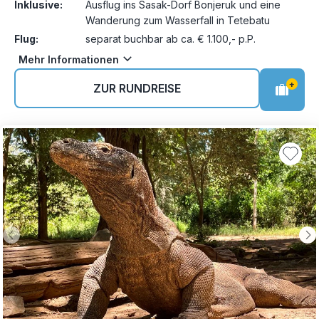
Inklusive:
Ausflug ins Sasak-Dorf Bonjeruk und eine
Wanderung zum Wasserfall in Tetebatu
Flug:
separat buchbar ab ca. € 1.100,- p.P.
Mehr Informationen
+
ZUR RUNDREISE