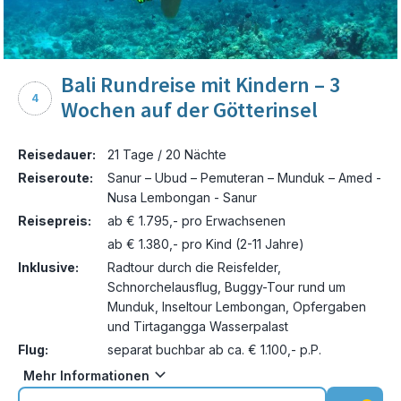
Bali Rundreise mit Kindern – 3
4
Wochen auf der Götterinsel
Reisedauer:
21 Tage / 20 Nächte
Reiseroute:
Sanur – Ubud – Pemuteran – Munduk – Amed -
Nusa Lembongan - Sanur
Reisepreis:
ab € 1.795,- pro Erwachsenen
ab € 1.380,- pro Kind (2-11 Jahre)
Inklusive:
Radtour durch die Reisfelder,
Schnorchelausflug, Buggy-Tour rund um
Munduk, Inseltour Lembongan, Opfergaben
und Tirtagangga Wasserpalast
Flug:
separat buchbar ab ca. € 1.100,- p.P.
Mehr Informationen