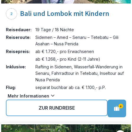
Bali und Lombok mit Kindern
2
Reisedauer:
19 Tage / 18 Nächte
Reiseroute:
Sidemen – Amed – Senaru – Tetebatu – Gili
Asahan – Nusa Penida
Reisepreis:
ab € 1.720,- pro Erwachsenen
ab € 1.268,- pro Kind (2-11 Jahre)
Inklusive:
Rafting in Sidemen, Wasserfall‑Wanderung in
Senaru, Fahrradtour in Tetebatu, Inseltour auf
Nusa Penida
Flug:
separat buchbar ab ca. € 1.100,- p.P.
Mehr Informationen
+
ZUR RUNDREISE