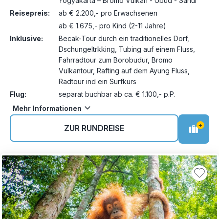
Yogyakarta – Bromo Vulkan - Ubud - Sanur
Reisepreis:
ab € 2.200,- pro Erwachsenen
ab € 1.675,- pro Kind (2-11 Jahre)
Inklusive:
Becak-Tour durch ein traditionelles Dorf,
Dschungeltrkking, Tubing auf einem Fluss,
Fahrradtour zum Borobudur, Bromo
Vulkantour, Rafting auf dem Ayung Fluss,
Radtour ind ein Surfkurs
Flug:
separat buchbar ab ca. € 1.100,- p.P.
Mehr Informationen
+
ZUR RUNDREISE