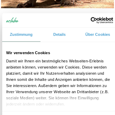
Bali und Komodo – Auf den
7
Spuren der Warane
Zustimmung
Details
Über Cookies
Reisedauer:
18 Tage / 17 Nächte
Reiseroute:
Ubud - Pemuteran - Lovina - Sanur - Labuan
Bajo und Komodo - Sanur
Wir verwenden Cookies
Reisepreis:
ab € 2.095,- pro Erwachsenen
Damit wir Ihnen ein bestmögliches Webseiten-Erlebnis
ab € 1.575,- pro Kind (2-11 Jahre)
anbieten können, verwenden wir Cookies. Diese werden
Inklusive:
Radtour durch die Reisfelder, Schnorcheltour,
platziert, damit wir Ihr Nutzerverhalten analysieren und
Buggy-Tour durch den Dschungel und
Ihnen somit die Inhalte und Anzeigen anbieten können, die
Ausflüge nach Komodo und Padar
Sie interessieren. Außerdem geben wir Informationen zu
Flug:
separat buchbar ab ca. € 1.100,- p.P.
Ihrer Verwendung unserer Webseite an Drittanbieter (z.B.
Mehr Informationen
soziale Medien) weiter. Sie können Ihre Einwilligung
+
ZUR RUNDREISE
jederzeit ändern oder widerrufen.