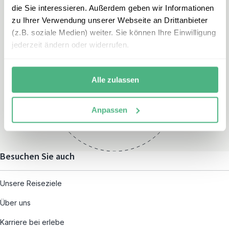
die Sie interessieren. Außerdem geben wir Informationen
zu Ihrer Verwendung unserer Webseite an Drittanbieter
(z.B. soziale Medien) weiter. Sie können Ihre Einwilligung
jederzeit ändern oder widerrufen.
Öffnungszeiten
Montag – Freitag:
Alle zulassen
08:00 – 19:00
und nach individueller
Anpassen
Terminvereinbarung
Besuchen Sie auch
Unsere Reiseziele
Über uns
Karriere bei erlebe