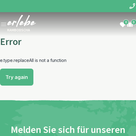
0
0
KAMBODSCHA
Error
e.type.replaceAll is not a function
Try again
Melden Sie sich für unseren