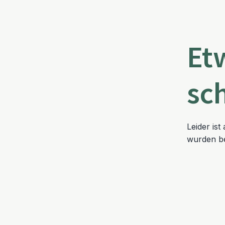
Et
sc
Leider is
wurden be