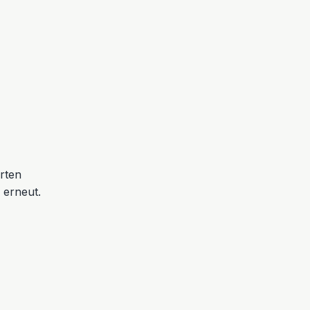
erten
 erneut.