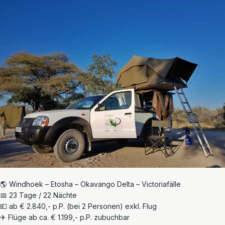
🌎 Windhoek – Etosha – Okavango Delta – Victoriafälle
📅 23 Tage / 22 Nächte
💶 ab € 2.840,- p.P. (bei 2 Personen) exkl. Flug
✈ Flüge ab ca. € 1.199,- p.P. zubuchbar