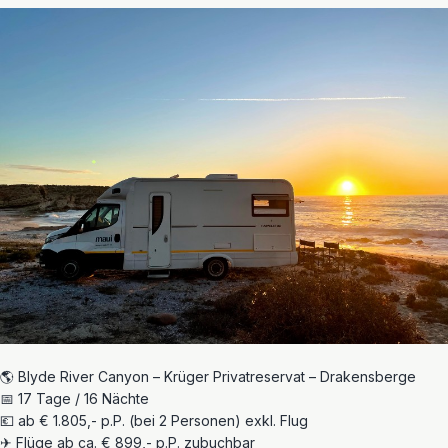
🌎 Blyde River Canyon – Krüger Privatreservat – Drakensberge
📅 17 Tage / 16 Nächte
💶 ab € 1.805,- p.P. (bei 2 Personen) exkl. Flug
✈ Flüge ab ca. € 899,- p.P. zubuchbar