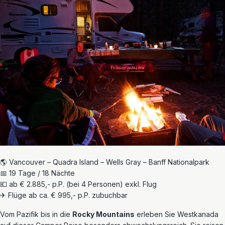
🌎 Vancouver – Quadra Island – Wells Gray – Banff Nationalpark
📅 19 Tage / 18 Nächte
💶 ab € 2.885,- p.P. (bei 4 Personen) exkl. Flug
✈ Flüge ab ca. € 995,- p.P. zubuchbar
Vom Pazifik bis in die
Rocky Mountains
erleben Sie Westkanada