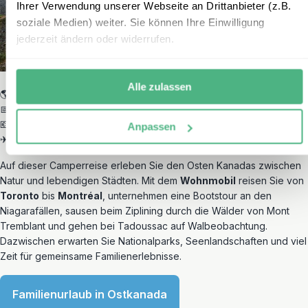
Ihrer Verwendung unserer Webseite an Drittanbieter (z.B.
soziale Medien) weiter. Sie können Ihre Einwilligung
jederzeit ändern oder widerrufen.
Alle zulassen
🌎 Toronto – Niagarafälle – Ottawa – Montréal
📅 18 Tage / 17 Nächte
💶 ab € 2.520,- p.P. (bei 4 Personen) exkl. Flug
Anpassen
✈ Flüge ab ca. € 850,- p.P. zubuchbar
Auf dieser Camperreise erleben Sie den Osten Kanadas zwischen
Natur und lebendigen Städten. Mit dem
Wohnmobil
reisen Sie von
Toronto
bis
Montréal
, unternehmen eine Bootstour an den
Niagarafällen, sausen beim Ziplining durch die Wälder von Mont
Tremblant und gehen bei Tadoussac auf Walbeobachtung.
Dazwischen erwarten Sie Nationalparks, Seenlandschaften und viel
Zeit für gemeinsame Familienerlebnisse.
Familienurlaub in Ostkanada