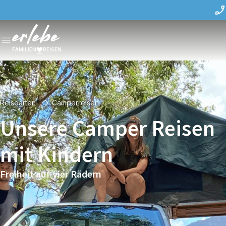
FAMILIEN
REISEN
Reisearten
Camperreisen
Unsere Camper Reisen
mit Kindern
Freiheit auf vier Rädern