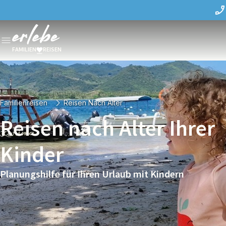
FAMILIEN
REISEN
Familienreisen
Reisen Nach Alter
Reisen nach Alter Ihrer
Kinder
Planungshilfe für Ihren Urlaub mit Kindern