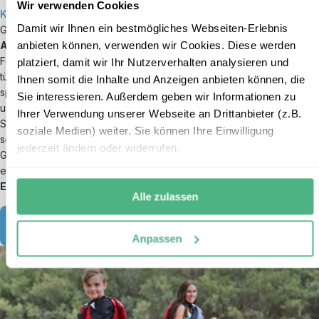
Wir verwenden Cookies
Kinder im Grundschulalter
möchten die Welt aktiv entdecken.
Damit wir Ihnen ein bestmögliches Webseiten-Erlebnis
Genau deshalb verbinden unsere Familienreisen
spannende
anbieten können, verwenden wir Cookies. Diese werden
Abenteuer mit altersgerechten Aktivitäten
und ausreichend
Freiraum für gemeinsame Erlebnisse. Ob Schnorcheln im
platziert, damit wir Ihr Nutzerverhalten analysieren und
türkisblauen Meer, Tiere beobachten im Nationalpark oder
Ihnen somit die Inhalte und Anzeigen anbieten können, die
spannende Roadtrips durch beeindruckende Landschaften –
Sie interessieren. Außerdem geben wir Informationen zu
unterwegs gibt es jeden Tag Neues zu entdecken. Dabei reisen
Ihrer Verwendung unserer Webseite an Drittanbieter (z.B.
Sie in einem
familienfreundlichen Tempo
und übernachten in
soziale Medien) weiter. Sie können Ihre Einwilligung
sorgfältig ausgewählten Unterkünften, die Komfort und Erholung für
jederzeit ändern oder widerrufen.
Groß und Klein bieten. So wird Ihr Urlaub mit Kindern bis 12 Jahre zu
einer
abwechslungsreichen Reise voller gemeinsamer
Erinnerungen
.
Alle zulassen
Reisen mit Kindern bis 12
Anpassen