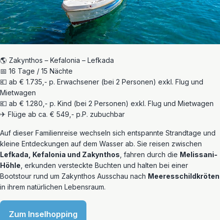
🌎 Zakynthos – Kefalonia – Lefkada
📅 16 Tage / 15 Nächte
💶 ab € 1.735,- p. Erwachsener (bei 2 Personen) exkl. Flug und
Mietwagen
💶 ab € 1.280,- p. Kind (bei 2 Personen) exkl. Flug und Mietwagen
✈ Flüge ab ca. € 549,- p.P. zubuchbar
Auf dieser Familienreise wechseln sich entspannte Strandtage und
kleine Entdeckungen auf dem Wasser ab. Sie reisen zwischen
Lefkada, Kefalonia und Zakynthos
, fahren durch die
Melissani-
Höhle
, erkunden versteckte Buchten und halten bei einer
Bootstour rund um Zakynthos Ausschau nach
Meeresschildkröten
in ihrem natürlichen Lebensraum.
Zum Inselhopping