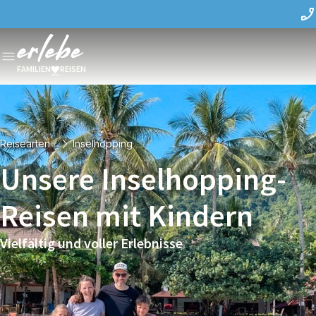
FAMILIEN
REISEN
Reisearten
Inselhopping
Unsere Inselhopping-
Reisen mit Kindern
Vielfältig und voller Erlebnisse