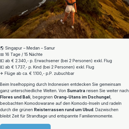
🌎 Singapur – Medan – Sanur
📅 16 Tage / 15 Nächte
💶 ab € 2.340,- p. Erwachsener (bei 2 Personen) exkl. Flug
💶 ab € 1.737,- p. Kind (bei 2 Personen) exkl. Flug
✈ Flüge ab ca. € 1.100,- p.P. zubuchbar
Beim Inselhopping durch Indonesien entdecken Sie gemeinsam
ganz unterschiedliche Welten. Von
Sumatra
reisen Sie weiter nach
Flores und Bali
, begegnen
Orang-Utans im Dschungel
,
beobachten Komodowarane auf den Komodo-Inseln und radeln
durch die grünen
Reisterrassen rund um Ubud
. Dazwischen
bleibt Zeit für Strandtage und entspannte Familienmomente.