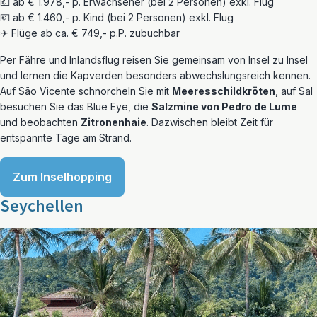
💶 ab € 1.978,- p. Erwachsener (bei 2 Personen) exkl. Flug
💶 ab € 1.460,- p. Kind (bei 2 Personen) exkl. Flug
✈ Flüge ab ca. € 749,- p.P. zubuchbar
Per Fähre und Inlandsflug reisen Sie gemeinsam von Insel zu Insel
und lernen die Kapverden besonders abwechslungsreich kennen.
Auf São Vicente schnorcheln Sie mit
Meeresschildkröten
, auf Sal
besuchen Sie das Blue Eye, die
Salzmine von Pedro de Lume
und beobachten
Zitronenhaie
. Dazwischen bleibt Zeit für
entspannte Tage am Strand.
Zum Inselhopping
Seychellen