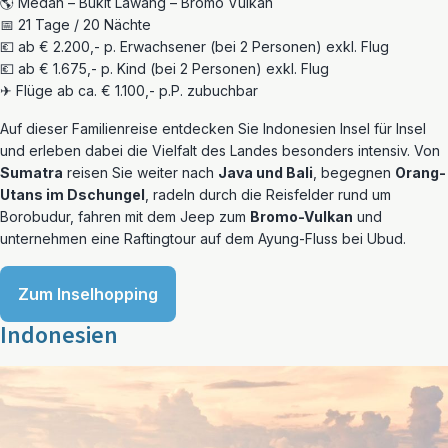
🌎 Medan – Bukit Lawang – Bromo Vulkan
📅 21 Tage / 20 Nächte
💶 ab € 2.200,- p. Erwachsener (bei 2 Personen) exkl. Flug
💶 ab € 1.675,- p. Kind (bei 2 Personen) exkl. Flug
✈ Flüge ab ca. € 1.100,- p.P. zubuchbar
Auf dieser Familienreise entdecken Sie Indonesien Insel für Insel
und erleben dabei die Vielfalt des Landes besonders intensiv. Von
Sumatra
reisen Sie weiter nach
Java und Bali
, begegnen
Orang-
Utans im Dschungel
, radeln durch die Reisfelder rund um
Borobudur, fahren mit dem Jeep zum
Bromo-Vulkan
und
unternehmen eine Raftingtour auf dem Ayung-Fluss bei Ubud.
Zum Inselhopping
Indonesien