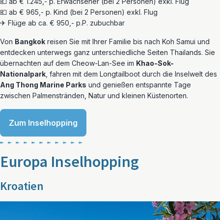
💶 ab € 1.245,- p. Erwachsener (bei 2 Personen) exkl. Flug
💶 ab € 965,- p. Kind (bei 2 Personen) exkl. Flug
✈ Flüge ab ca. € 950,- p.P. zubuchbar
Von
Bangkok
reisen Sie mit Ihrer Familie bis nach Koh Samui und
entdecken unterwegs ganz unterschiedliche Seiten Thailands. Sie
übernachten auf dem Cheow-Lan-See im
Khao-Sok-
Nationalpark
, fahren mit dem Longtailboot durch die Inselwelt des
Ang Thong Marine Parks
und genießen entspannte Tage
zwischen Palmenstränden, Natur und kleinen Küstenorten.
Zum Inselhopping
Europa Inselhopping
Kroatien