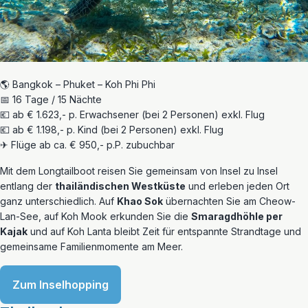
🌎 Bangkok – Phuket – Koh Phi Phi
📅 16 Tage / 15 Nächte
💶 ab € 1.623,- p. Erwachsener (bei 2 Personen) exkl. Flug
💶 ab € 1.198,- p. Kind (bei 2 Personen) exkl. Flug
✈ Flüge ab ca. € 950,- p.P. zubuchbar
Mit dem Longtailboot reisen Sie gemeinsam von Insel zu Insel
entlang der
thailändischen Westküste
und erleben jeden Ort
ganz unterschiedlich. Auf
Khao Sok
übernachten Sie am Cheow-
Lan-See, auf Koh Mook erkunden Sie die
Smaragdhöhle per
Kajak
und auf Koh Lanta bleibt Zeit für entspannte Strandtage und
gemeinsame Familienmomente am Meer.
Zum Inselhopping