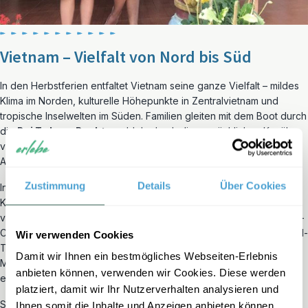
Vietnam – Vielfalt von Nord bis Süd
In den Herbstferien entfaltet Vietnam seine ganze Vielfalt – mildes
Klima im Norden, kulturelle Höhepunkte in Zentralvietnam und
tropische Inselwelten im Süden. Familien gleiten mit dem Boot durch
die
Bai Tu Long Bucht
, paddeln durch die gemächlichen Kanäle
von Ninh Binh und schlendern durch die Laternenstraßen von Hoi
An.
Zustimmung
Details
Über Cookies
Interaktive
Kochkurse
und handwerkliche Workshops lassen
Kinder selbst aktiv werden – sei es beim Zubereiten
vietnamesischer Gerichte oder beim
Basteln von Laternen
. In Ho-
Chi-Minh-Stadt erleben Sie eine lebhafte Metropole mit Streetfood-
Wir verwenden Cookies
Touren und Märkten, während im Mekong-Delta schwimmende
Damit wir Ihnen ein bestmögliches Webseiten-Erlebnis
Märkte, Reisboote und Stelzenhäuser zu Entdeckungstouren
anbieten können, verwenden wir Cookies. Diese werden
einladen.
platziert, damit wir Ihr Nutzerverhalten analysieren und
So wird Vietnam mit Kindern nicht nur eine Reise durch Landschaft
Ihnen somit die Inhalte und Anzeigen anbieten können,