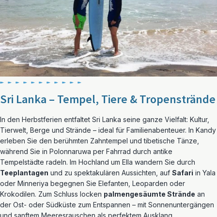
Sri Lanka – Tempel, Tiere & Tropenstrände
In den Herbstferien entfaltet Sri Lanka seine ganze Vielfalt: Kultur,
Tierwelt, Berge und Strände – ideal für Familienabenteuer. In Kandy
erleben Sie den berühmten Zahntempel und tibetische Tänze,
während Sie in Polonnaruwa per Fahrrad durch antike
Tempelstädte radeln. Im Hochland um Ella wandern Sie durch
Teeplantagen
und zu spektakulären Aussichten, auf
Safari
in Yala
oder Minneriya begegnen Sie Elefanten, Leoparden oder
Krokodilen. Zum Schluss locken
palmengesäumte Strände
an
der Ost- oder Südküste zum Entspannen – mit Sonnenuntergängen
und sanftem Meeresrauschen als perfektem Ausklang.