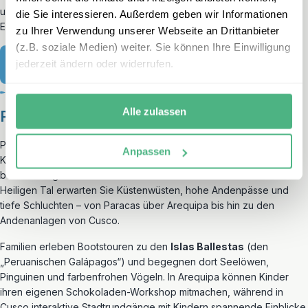
und Kultur, sondern ein gemeinsames Abenteuer, das mit kleinen
die Sie interessieren. Außerdem geben wir Informationen
Erlebnissen und großen Eindrücken verbindet.
zu Ihrer Verwendung unserer Webseite an Drittanbieter
(z.B. soziale Medien) weiter. Sie können Ihre Einwilligung
jederzeit ändern oder widerrufen.
Vietnam mit der Familie
Alle zulassen
Peru – Abenteuer im Andenherbst
Peru ist im Herbst eine wunderbare Wahl für Familien mit älteren
Anpassen
Kindern: Das Wetter ist meist stabil, und viele Highlights lassen sich
besonders gut entdecken. Neben
Machu Picchu
und dem
Heiligen Tal erwarten Sie Küstenwüsten, hohe Andenpässe und
tiefe Schluchten – von Paracas über Arequipa bis hin zu den
Andenanlagen von Cusco.
Familien erleben Bootstouren zu den
Islas Ballestas
(den
„Peruanischen Galápagos“) und begegnen dort Seelöwen,
Pinguinen und farbenfrohen Vögeln. In Arequipa können Kinder
ihren eigenen Schokoladen-Workshop mitmachen, während in
Cusco interaktive Stadtrundgänge mit Kindern spannende Einblicke