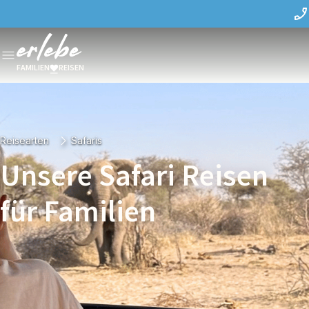
FAMILIEN
REISEN
Reisearten
Safaris
Unsere Safari Reisen
für Familien