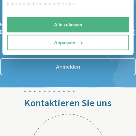
jederzeit ändern oder widerrufen.
Gutschein
Name
*
Alle zulassen
E-Mail
*
Ich habe die Bestimmungen zum
Datenschutz
gelesen und
Anpassen
stimme diesen zu.
Anmelden
Kontaktieren Sie uns