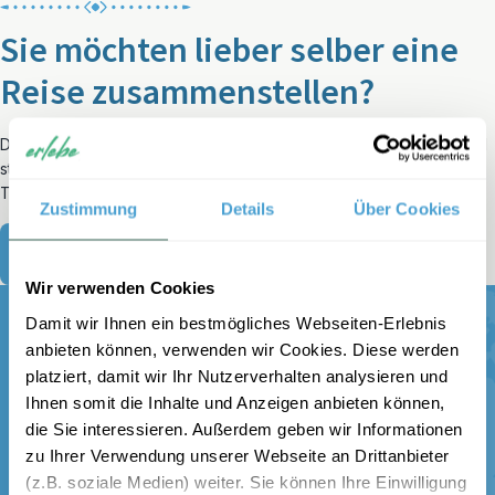
Sie möchten lieber selber eine
Reise zusammenstellen?
Dann schauen Sie sich unsere Reiseziele für Familienreisen an und
stellen sich aus unseren Rundreisen und Reisebausteinen Ihren
Traumurlaub zusammen.
Zustimmung
Details
Über Cookies
Unsere Reiseziele für Familienreisen
Wir verwenden Cookies
Damit wir Ihnen ein bestmögliches Webseiten-Erlebnis
anbieten können, verwenden wir Cookies. Diese werden
platziert, damit wir Ihr Nutzerverhalten analysieren und
Melden Sie sich für unseren
Ihnen somit die Inhalte und Anzeigen anbieten können,
kostenlosen Newsletter an und
die Sie interessieren. Außerdem geben wir Informationen
zu Ihrer Verwendung unserer Webseite an Drittanbieter
erhalten Sie einen 100 €
(z.B. soziale Medien) weiter. Sie können Ihre Einwilligung