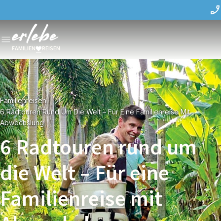
FAMILIEN
REISEN
Familienreisen
6 Radtouren Rund Um Die Welt – Für Eine Familienreise Mit
Abwechslung
6 Radtouren rund um
die Welt – Für eine
Familienreise mit