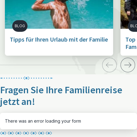
BLOG
BL
Tipps für Ihren Urlaub mit der Familie
Top 
Fami
Fragen Sie Ihre Familienreise
jetzt an!
There was an error loading your form