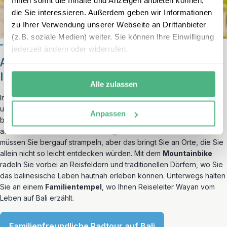
Ihnen somit die Inhalte und Anzeigen anbieten können,
die Sie interessieren. Außerdem geben wir Informationen
zu Ihrer Verwendung unserer Webseite an Drittanbieter
(z.B. soziale Medien) weiter. Sie können Ihre Einwilligung
jederzeit ändern oder widerrufen.
Auf den Pedalen durch die Sawas in
Indonesien
Alle zulassen
In Indonesien können Sie Radtouren durch das Hinterland von Bali
unternehmen. Natürlich werden Sie von einem erfahrenen Führer
Anpassen
begleitet, der Ihr eigenes Tempo berücksichtigt. Die Kinder fahren
auf dem Rücken oder auf ihren eigenen Fahrrädern. Ab und zu
müssen Sie bergauf strampeln, aber das bringt Sie an Orte, die Sie
allein nicht so leicht entdecken würden. Mit dem
Mountainbike
radeln Sie vorbei an Reisfeldern und traditionellen Dörfern, wo Sie
das balinesische Leben hautnah erleben können. Unterwegs halten
Sie an einem
Familientempel
, wo Ihnen Reiseleiter Wayan vom
Leben auf Bali erzählt.
Familienfreundliche Radtour auf Bali