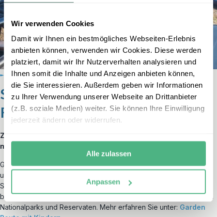
Wir verwenden Cookies
Damit wir Ihnen ein bestmögliches Webseiten-Erlebnis
anbieten können, verwenden wir Cookies. Diese werden
platziert, damit wir Ihr Nutzerverhalten analysieren und
Ihnen somit die Inhalte und Anzeigen anbieten können,
die Sie interessieren. Außerdem geben wir Informationen
Südafrika: Safari mit der ganzen
zu Ihrer Verwendung unserer Webseite an Drittanbieter
Familie
(z.B. soziale Medien) weiter. Sie können Ihre Einwilligung
jederzeit ändern oder widerrufen.
Zeigen Sie Ihren Kindern die Wunder der Welt und starten Sie
mit den Big Five in Südafrika!
Alle zulassen
Ganz im Süden des bunten Kontinentes wartet der ganze Zauber
unserer Erde auf Sie. Delfine, Pinguine und Wale an der Küste
Anpassen
Südafrikas (siehe
Walbeobachtung in Hermanus
), herrlich
blühende Natur an der
Garden Route
und seltene Wildtiere in den
Nationalparks und Reservaten. Mehr erfahren Sie unter:
Garden