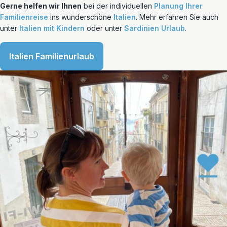
Gerne helfen wir Ihnen
bei der individuellen
Planung Ihrer
Familienreise
ins wunderschöne
Italien
. Mehr erfahren Sie auch
unter
Italien mit Kindern
oder unter
Sardinien Urlaub
.
Italien Familienurlaub