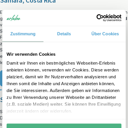
Samara, Costa Rica
Ein perfekter, langer, weißer Sandstrand; breit, fein und von Palmen
gesäumt – Samara ist wirklich so, wie man sich einen
Pazifikstrand
vorstellt. Hier kann man im Meer schwimmen (was nicht auf alle
Strände Costa Ricas zutrifft), aber man kann hier auch die
Zustimmung
Details
Über Cookies
Feinheiten des Surfens lernen. Der Lehrer bringt den Teenagern
zuerst an Land und dann im Wasser bei, wie man es richtig macht.
Surfen ist unserer Erfahrung nach recht schwierig, aber Samara ist
Wir verwenden Cookies
ein guter Ort, um es während einer Familienreise in aller Ruhe zu
lernen.
Damit wir Ihnen ein bestmögliches Webseiten-Erlebnis
anbieten können, verwenden wir Cookies. Diese werden
platziert, damit wir Ihr Nutzerverhalten analysieren und
Zu den Pazifikwellen
Ihnen somit die Inhalte und Anzeigen anbieten können,
die Sie interessieren. Außerdem geben wir Informationen
zu Ihrer Verwendung unserer Webseite an Drittanbieter
San Diego, USA
(z.B. soziale Medien) weiter. Sie können Ihre Einwilligung
jederzeit ändern oder widerrufen.
San Diego ist ein fantastisches Surferparadies! Mit einer
Durchschnittstemperatur von 22 Grad ist das Wetter hier immer
schön. San Diego ist die südlichste Stadt
Kaliforniens
und liegt in