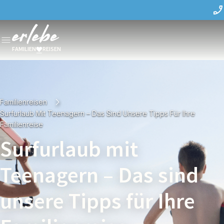
FAMILIEN
REISEN
Familienreisen
Surfurlaub Mit Teenagern – Das Sind Unsere Tipps Für Ihre
Familienreise
Surfurlaub mit
Teenagern – Das sind
unsere Tipps für Ihre