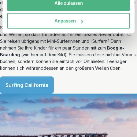
der Nähe des benachbarten Mexiko. Bunte Gebäude, Buchten und
Alle zulassen
die Surferatmosphäre machen San Diego zu einer überraschend
entspannten
Strandstadt
.
Anpassen
San Diego hat mehrere Strände mit unterschiedlichen Strömungen
und Wellen, so dass für jeden Surfer ein ideales Revier dabei ist.
Sie reisen übrigens mit Mini-Surferinnen und -Surfern? Dann
nehmen Sie Ihre Kinder für ein paar Stunden mit zum
Boogie-
Boarding
(wie hier auf dem Bild). Sie müssen diese nicht im Voraus
buchen, sondern können sie einfach vor Ort mieten. Teenager
können sich währenddessen an den größeren Wellen üben.
Surfing California