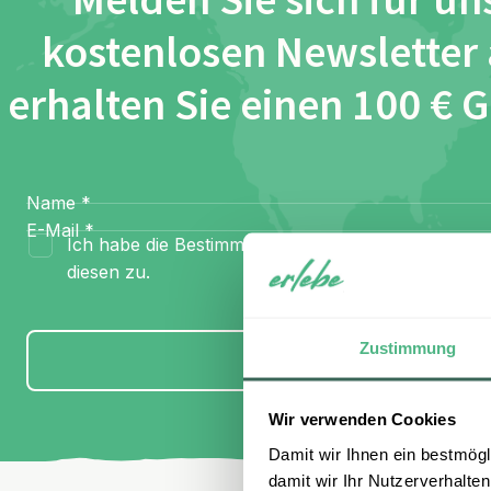
Melden Sie sich für un
kostenlosen Newsletter
erhalten Sie einen 100 € 
Name
*
E-Mail
*
Ich habe die Bestimmungen zum
Datenschutz
gel
diesen zu.
Zustimmung
Anmelden
Wir verwenden Cookies
Damit wir Ihnen ein bestmögl
damit wir Ihr Nutzerverhalten