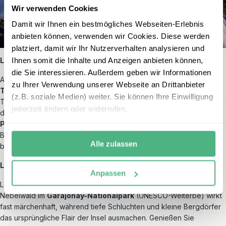
Wir verwenden Cookies
Damit wir Ihnen ein bestmögliches Webseiten-Erlebnis
anbieten können, verwenden wir Cookies. Diese werden
platziert, damit wir Ihr Nutzerverhalten analysieren und
Ihnen somit die Inhalte und Anzeigen anbieten können,
Lanzarote
die Sie interessieren. Außerdem geben wir Informationen
Auf Lanzarote prägen Lavafelder und Feuerberge des
zu Ihrer Verwendung unserer Webseite an Drittanbieter
Timanfaya-Parks
die Landschaft. In charmanten Orten wie
(z.B. soziale Medien) weiter. Sie können Ihre Einwilligung
Teguise und Haría spazieren Sie durch enge Gassen oder das „Tal
jederzeit ändern oder widerrufen.
der tausend Palmen“. Entlang der Küste laden Strände wie die
Papagayo-Bucht
zum Kajakfahren und Schnorcheln ein. Auch ein
Besuch der
Jameos del Agua
verbindet Natur mit Architektur auf
Alle zulassen
besondere Weise.
La Gomera
Anpassen
La Gomera ist ein Paradies für Natur- und Wanderliebende. Der
Nebelwald im
Garajonay-Nationalpark
(UNESCO-Welterbe) wirkt
fast märchenhaft, während tiefe Schluchten und kleine Bergdörfer
das ursprüngliche Flair der Insel ausmachen. Genießen Sie