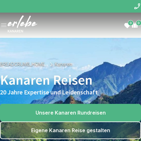
0
0
KANAREN
BREADCRUMB_HOME
Kanaren
Kanaren Reisen
20 Jahre Expertise und Leidenschaft
Unsere Kanaren Rundreisen
Eigene Kanaren Reise gestalten