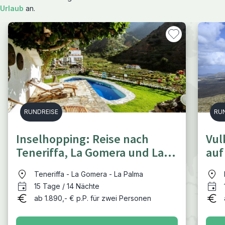
Urlaub
an.
RUNDREISE
RU
Inselhopping: Reise nach
Vul
Teneriffa, La Gomera und La
auf
Palma
Fue
Teneriffa - La Gomera - La Palma
15 Tage / 14 Nächte
ab 1.890,- € p.P. für zwei Personen