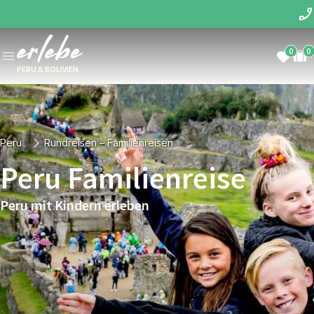
0
0
PERU & BOLIVIEN
Peru
Rundreisen – Familienreisen
Peru Familienreise
Peru mit Kindern erleben