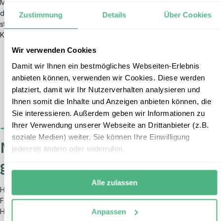
Mit einer hervorragenden Bewertung auf Trustpilot zählt erlebe zu
den
bestbewerteten Reiseveranstaltern
in Deutschland und
Zustimmung
Details
Über Cookies
steht für außergewöhnlichen Service sowie erstklassige
Kundenberatung.
Wir verwenden Cookies
Damit wir Ihnen ein bestmögliches Webseiten-Erlebnis
anbieten können, verwenden wir Cookies. Diese werden
platziert, damit wir Ihr Nutzerverhalten analysieren und
Ihnen somit die Inhalte und Anzeigen anbieten können, die
Sie interessieren. Außerdem geben wir Informationen zu
Ihrer Verwendung unserer Webseite an Drittanbieter (z.B.
soziale Medien) weiter. Sie können Ihre Einwilligung
Noch nicht das Richtige
jederzeit ändern oder widerrufen.
gefunden?
Alle zulassen
Hier finden Sie noch mehr Bausteine, die Sie pass-genau in Ihre
Familienreise durch Peru einbauen können. Fehlt Ihnen noch ein
Highlight? Suchen Sie das Besondere? Lassen Sie sich inspirieren
Anpassen