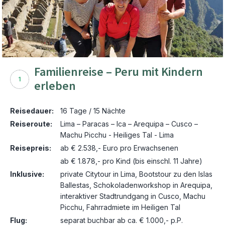
Familienreise – Peru mit Kindern
1
erleben
Reisedauer:
16 Tage / 15 Nächte
Reiseroute:
Lima – Paracas – Ica – Arequipa – Cusco –
Machu Picchu - Heiliges Tal - Lima
Reisepreis:
ab € 2.538,- Euro pro Erwachsenen
ab € 1.878,- pro Kind (bis einschl. 11 Jahre)
Inklusive:
private Citytour in Lima, Bootstour zu den Islas
Ballestas, Schokoladenworkshop in Arequipa,
interaktiver Stadtrundgang in Cusco, Machu
Picchu, Fahrradmiete im Heiligen Tal
Flug:
separat buchbar ab ca. € 1.000,- p.P.