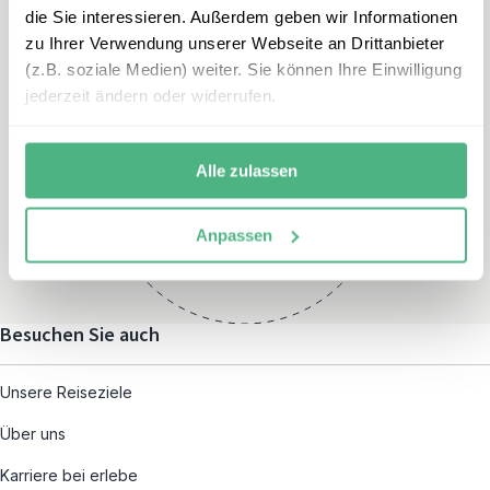
die Sie interessieren. Außerdem geben wir Informationen
zu Ihrer Verwendung unserer Webseite an Drittanbieter
(z.B. soziale Medien) weiter. Sie können Ihre Einwilligung
jederzeit ändern oder widerrufen.
Öffnungszeiten
Montag – Freitag:
Alle zulassen
08:00 – 19:00
und nach individueller
Anpassen
Terminvereinbarung
Besuchen Sie auch
Unsere Reiseziele
Über uns
Karriere bei erlebe