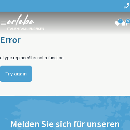
0
0
ITALIEN FAMILIENREISEN
Error
e.type.replaceAll is not a function
Try again
Melden Sie sich für unseren