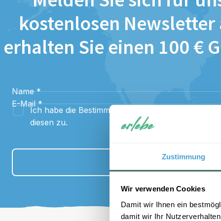
Melden Sie sich für un
kostenlosen Newsletter
erhalten Sie einen 100 € 
Name
*
E-Mail
*
Ich habe die Bestimmungen zum
Datenschutz
gel
diesen zu.
Zustimmung
Anmelden
Wir verwenden Cookies
Damit wir Ihnen ein bestmögl
damit wir Ihr Nutzerverhalten