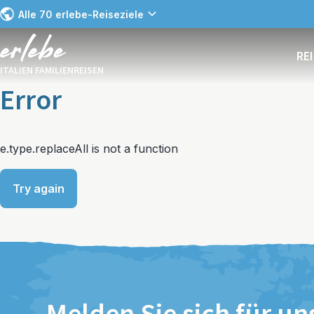
Alle 70 erlebe-Reiseziele
RE
ITALIEN FAMILIENREISEN
Error
e.type.replaceAll is not a function
Try again