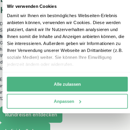
Wir verwenden Cookies
Kanaren
Damit wir Ihnen ein bestmögliches Webseiten-Erlebnis
anbieten können, verwenden wir Cookies. Diese werden
Die kanarische Küche verbindet spanische Tradition mit regionalen
platziert, damit wir Ihr Nutzerverhalten analysieren und
Spezialitäten. Besonders bekannt sind die
papas arrugadas mit
Ihnen somit die Inhalte und Anzeigen anbieten können, die
Mojo-Sauce
, frischer Fisch, Ziegenkäse und das traditionelle
Gofio. In Bars werden kleine Häppchen, die hier
enyesques
Sie interessieren. Außerdem geben wir Informationen zu
heißen, serviert – perfekt zum Probieren und Teilen. Auch
Ihrer Verwendung unserer Webseite an Drittanbieter (z.B.
Weinliebhaber kommen auf ihre Kosten: Auf Lanzarote gedeihen
soziale Medien) weiter. Sie können Ihre Einwilligung
die Reben in der Vulkanlandschaft von La Geria, auf La Palma
jederzeit ändern oder widerrufen.
locken traditionsreiche Bodegas.
Ein Essen im Restaurant ist auf den Kanaren meist ähnlich teuer wie
Alle zulassen
in Deutschland: für ein einfaches Menü zahlen Sie etwa 10–15 Euro,
in einem Restaurant liegen die Preise für ein Hauptgericht zwischen
12 und 20 Euro.
Anpassen
Rundreisen entdecken