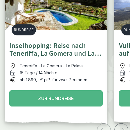
RUNDREISE
RU
Inselhopping: Reise nach
Vul
Teneriffa, La Gomera und La
auf
Palma
Fue
Teneriffa - La Gomera - La Palma
15 Tage / 14 Nächte
ab 1.890,- € p.P. für zwei Personen
ZUR RUNDREISE