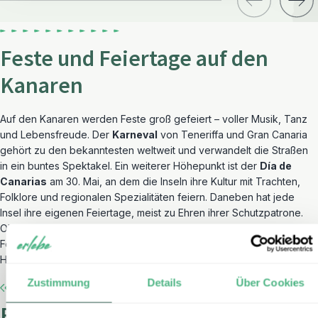
Feste und Feiertage auf den
Kanaren
Auf den Kanaren werden Feste groß gefeiert – voller Musik, Tanz
und Lebensfreude. Der
Karneval
von Teneriffa und Gran Canaria
gehört zu den bekanntesten weltweit und verwandelt die Straßen
in ein buntes Spektakel. Ein weiterer Höhepunkt ist der
Día de
Canarias
am 30. Mai, an dem die Inseln ihre Kultur mit Trachten,
Folklore und regionalen Spezialitäten feiern. Daneben hat jede
Insel ihre eigenen Feiertage, meist zu Ehren ihrer Schutzpatrone.
Ob traditionelle Wallfahrten, lokale Märkte oder Feuerwerke – die
Feste bieten eine wunderbare Gelegenheit, die Kultur und
Herzlichkeit der Kanarier hautnah zu erleben.
Zustimmung
Details
Über Cookies
Essen und Trinken auf den