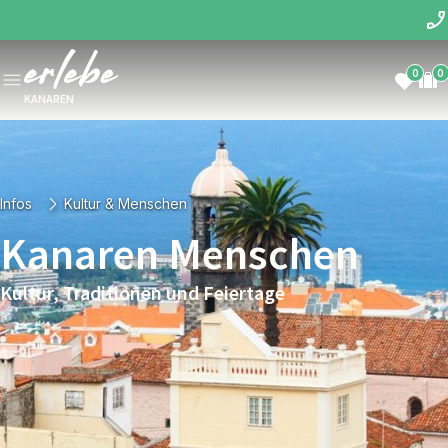
0
0
KANAREN
Infos
Kultur & Menschen
Kanaren Menschen
Kultur, Traditionen und Feiertage