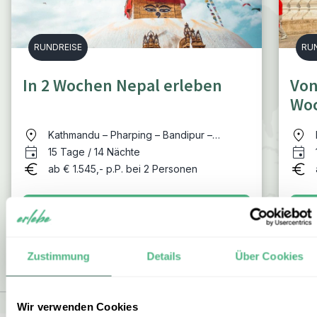
RUNDREISE
RU
In 2 Wochen Nepal erleben
Von
Woc
Kathmandu – Pharping – Bandipur –
Pokhara – Chitwan Nationalpark –
15 Tage / 14 Nächte
Kathmandu
ab € 1.545,- p.P. bei 2 Personen
ZUR RUNDREISE
Zustimmung
Details
Über Cookies
Wir verwenden Cookies