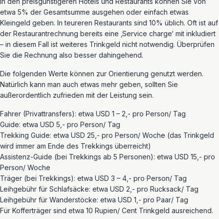
In den preisgünstigeren Hotels und Restaurants können Sie von
etwa 5% der Gesamtsumme ausgehen oder einfach etwas
Kleingeld geben. In teureren Restaurants sind 10% üblich. Oft ist auf
der Restaurantrechnung bereits eine ‚Service charge‘ mit inkludiert
– in diesem Fall ist weiteres Trinkgeld nicht notwendig. Überprüfen
Sie die Rechnung also besser dahingehend.
Die folgenden Werte können zur Orientierung genutzt werden.
Natürlich kann man auch etwas mehr geben, sollten Sie
außerordentlich zufrieden mit der Leistung sein.
Fahrer (Privattransfers): etwa USD 1 – 2,- pro Person/ Tag
Guide: etwa USD 5,- pro Person/ Tag
Trekking Guide: etwa USD 25,- pro Person/ Woche (das Trinkgeld
wird immer am Ende des Trekkings überreicht)
Assistenz-Guide (bei Trekkings ab 5 Personen): etwa USD 15,- pro
Person/ Woche
Träger (bei Trekkings): etwa USD 3 – 4,- pro Person/ Tag
Leihgebühr für Schlafsäcke: etwa USD 2,- pro Rucksack/ Tag
Leihgebühr für Wanderstöcke: etwa USD 1,- pro Paar/ Tag
Für Kofferträger sind etwa 10 Rupien/ Cent Trinkgeld ausreichend.