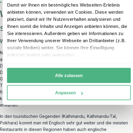
Damit wir Ihnen ein bestmögliches Webseiten-Erlebnis
Wissenswertes über Nepal
anbieten können, verwenden wir Cookies. Diese werden
platziert, damit wir Ihr Nutzerverhalten analysieren und
Ihnen somit die Inhalte und Anzeigen anbieten können, die
Sprache in Nepal
Sie interessieren. Außerdem geben wir Informationen zu
Welche Sprache wird in Nepal gesprochen?
Ihrer Verwendung unserer Webseite an Drittanbieter (z.B.
soziale Medien) weiter. Sie können Ihre Einwilligung
Nepals offizielle Sprache ist
Nepali
. Diese Sprache ist vom Sanskrit
jederzeit ändern oder widerrufen.
abgeleitet und wird von etwa 60% der Bevölkerung gesprochen.
Daneben gibt es zahlreiche andere lokale Sprachen und Dialekte.
Die Mitarbeiter unserer lokalen Partneragentur vor Ort, sowie die
Alle zulassen
Guides, von denen Sie bei den Ausflügen und während der
Trekkings begleitet werden, sprechen Englisch. Die Fahrer, die wir
für die privaten Transfers arrangieren, sprechen allerdings oftmals
Anpassen
kein oder kaum Englisch- hier darf man also keine „Reiseleitung“
erwarten.
In den touristischen Gegenden (Kathmandu, Kathmandu-Tal,
Pokhara) kommt man mit Englisch sehr gut weiter und die meisten
Restaurants in diesen Regionen haben auch englische