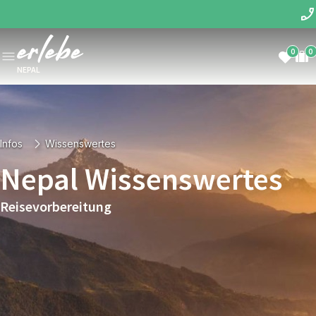
0
0
NEPAL
Infos
Wissenswertes
Nepal Wissenswertes
Reisevorbereitung