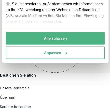
die Sie interessieren. Außerdem geben wir Informationen
zu Ihrer Verwendung unserer Webseite an Drittanbieter
(z.B. soziale Medien) weiter. Sie können Ihre Einwilligung
jederzeit ändern oder widerrufen.
Öffnungszeiten
Montag – Freitag:
Alle zulassen
08:00 – 19:00
und nach individueller
Anpassen
Terminvereinbarung
Besuchen Sie auch
Unsere Reiseziele
Über uns
Karriere bei erlebe