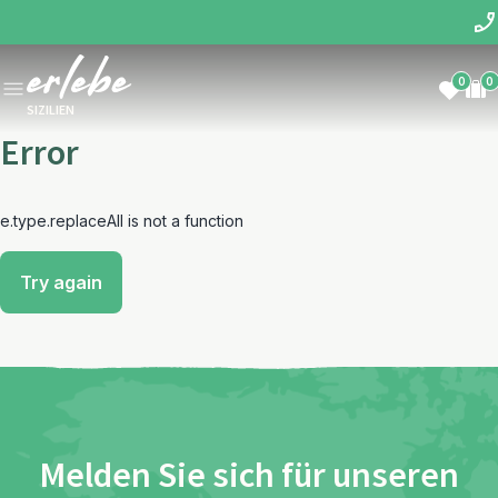
0
0
SIZILIEN
Error
e.type.replaceAll is not a function
Try again
Melden Sie sich für unseren