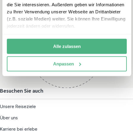
die Sie interessieren. Außerdem geben wir Informationen
zu Ihrer Verwendung unserer Webseite an Drittanbieter
(z.B. soziale Medien) weiter. Sie können Ihre Einwilligung
jederzeit ändern oder widerrufen.
Öffnungszeiten
Montag – Freitag:
Alle zulassen
08:00 – 19:00
und nach individueller
Anpassen
Terminvereinbarung
Besuchen Sie auch
Unsere Reiseziele
Über uns
Karriere bei erlebe