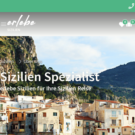
0
0
SIZILIEN
Sizilien
Über Uns
Sizilien Spezialist
erlebe Sizilien für Ihre Sizilien Reise