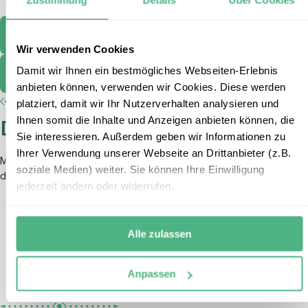
Zu Luisas Highlight
Wir verwenden Cookies
Damit wir Ihnen ein bestmögliches Webseiten-Erlebnis
Vereinbaren Sie einen Termin
anbieten können, verwenden wir Cookies. Diese werden
platziert, damit wir Ihr Nutzerverhalten analysieren und
Ihnen somit die Inhalte und Anzeigen anbieten können, die
Das sagen unsere Gäste
Sie interessieren. Außerdem geben wir Informationen zu
Ihrer Verwendung unserer Webseite an Drittanbieter (z.B.
Mit einem TrustScore
von 4,8 von 5
auf Trustpilot zählt erlebe zu
soziale Medien) weiter. Sie können Ihre Einwilligung
den Reiseveranstaltern mit der höchsten Kundenzufriedenheit.
jederzeit ändern oder widerrufen.
Alle zulassen
Anpassen