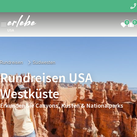
0
0
USA
Rundreisen
Südwesten
Rundreisen USA
Westküste
Erkunden Sie Canyons, Küsten & Nationalparks