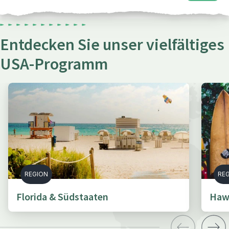
Entdecken Sie unser vielfältiges
USA-Programm
REGION
RE
Florida & Südstaaten
Haw