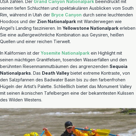
USA zählen. Der
Grand Canyon Nationalpark
beeindruckt mit
seinen tiefen Schluchten und spektakulären Ausblicken vom South
Rim, während in Utah der
Bryce Canyon
durch seine leuchtenden
Hoodoos und der
Zion Nationalpark
mit Wanderwegen wie
Angel’s Landing faszinieren. Im
Yellowstone Nationalpark
erleben
Sie eine außergewöhnliche Kombination aus Geysiren, heißen
Quellen und einer reichen Tierwelt.
In Kalifornien ist der
Yosemite Nationalpark
ein Highlight mit
seinen mächtigen Granitfelsen, tosenden Wasserfällen und den
berühmten Riesenmammutbäumen des angrenzenden
Sequoia
Nationalparks
. Das
Death Valley
bietet extreme Kontraste, von
den Salzpfannen des Badwater Basin bis zu den farbenfrohen
Hügeln der Artist’s Palette. Schließlich bietet das Monument Valley
mit seinen ikonischen Tafelbergen eine der bekanntesten Kulissen
des Wilden Westens.