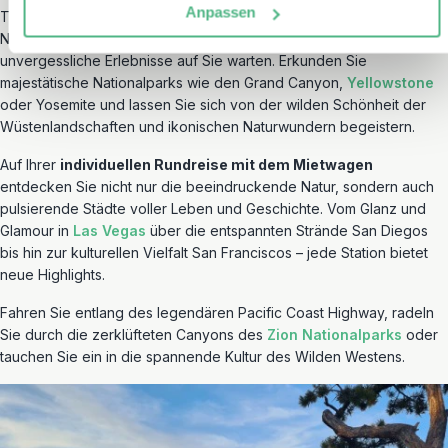
Anpassen
Tauchen Sie ein in die faszinierende Welt des Süd- und
Nordwestens der USA, wo atemberaubende Landschaften und
unvergessliche Erlebnisse auf Sie warten. Erkunden Sie
majestätische Nationalparks wie den Grand Canyon,
Yellowstone
oder Yosemite und lassen Sie sich von der wilden Schönheit der
Wüstenlandschaften und ikonischen Naturwundern begeistern.
Auf Ihrer
individuellen Rundreise mit dem Mietwagen
entdecken Sie nicht nur die beeindruckende Natur, sondern auch
pulsierende Städte voller Leben und Geschichte. Vom Glanz und
Glamour in
Las Vegas
über die entspannten Strände San Diegos
bis hin zur kulturellen Vielfalt San Franciscos – jede Station bietet
neue Highlights.
Fahren Sie entlang des legendären Pacific Coast Highway, radeln
Sie durch die zerklüfteten Canyons des
Zion Nationalparks
oder
tauchen Sie ein in die spannende Kultur des Wilden Westens.