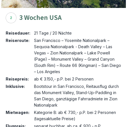
3 Wochen USA
2
Reisedauer:
21 Tage / 20 Nächte
Reiseroute:
San Francisco – Yosemite Nationalpark –
Sequoia Nationalpark - Death Valley – Las
Vegas – Zion Nationalpark – Lake Powell
(Page) – Monument Valley – Grand Canyon
(South Rim) – Route 66 (Kingman) – San Diego
– Los Angeles
Reisepreis:
ab € 3.150,- p.P. bei 2 Personen
Inklusive:
Bootstour in San Francisco, Reitausflug durch
das Monument Valley, Stand-Up-Paddling in
San Diego, ganztägige Fahrradmiete im Zion
Nationalpark
Mietwagen:
Kategorie B: ab € 730,- p.P. bei 2 Personen
(tagesaktuelle Preise)
Flugpreis:
separat buchbar, ab ca. € 920,- p.P.