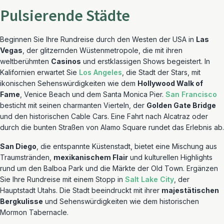
Pulsierende Städte
Beginnen Sie Ihre Rundreise durch den Westen der USA in
Las
Vegas
, der glitzernden Wüstenmetropole, die mit ihren
weltberühmten
Casinos
und erstklassigen Shows begeistert. In
Kalifornien erwartet Sie
Los Angeles
, die Stadt der Stars, mit
ikonischen Sehenswürdigkeiten wie dem
Hollywood Walk of
Fame
, Venice Beach und dem Santa Monica Pier.
San Francisco
besticht mit seinen charmanten Vierteln, der
Golden Gate Bridge
und den historischen Cable Cars. Eine Fahrt nach Alcatraz oder
durch die bunten Straßen von Alamo Square rundet das Erlebnis ab.
San Diego
, die entspannte Küstenstadt, bietet eine Mischung aus
Traumstränden,
mexikanischem Flair
und kulturellen Highlights
rund um den Balboa Park und die Märkte der Old Town. Ergänzen
Sie Ihre Rundreise mit einem Stopp in
Salt Lake City
, der
Hauptstadt Utahs. Die Stadt beeindruckt mit ihrer
majestätischen
Bergkulisse
und Sehenswürdigkeiten wie dem historischen
Mormon Tabernacle.