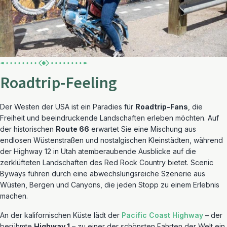
Roadtrip-Feeling
Der Westen der USA ist ein Paradies für
Roadtrip-Fans
, die
Freiheit und beeindruckende Landschaften erleben möchten. Auf
der historischen
Route 66
erwartet Sie eine Mischung aus
endlosen Wüstenstraßen und nostalgischen Kleinstädten, während
der Highway 12 in Utah atemberaubende Ausblicke auf die
zerklüfteten Landschaften des Red Rock Country bietet. Scenic
Byways führen durch eine abwechslungsreiche Szenerie aus
Wüsten, Bergen und Canyons, die jeden Stopp zu einem Erlebnis
machen.
An der kalifornischen Küste lädt der
Pacific Coast Highway
– der
berühmte
Highway 1
– zu einer der schönsten Fahrten der Welt ein.