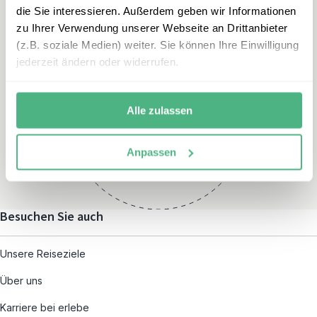
die Sie interessieren. Außerdem geben wir Informationen
zu Ihrer Verwendung unserer Webseite an Drittanbieter
(z.B. soziale Medien) weiter. Sie können Ihre Einwilligung
jederzeit ändern oder widerrufen.
Öffnungszeiten
Montag – Freitag:
Alle zulassen
08:00 – 19:00
und nach individueller
Anpassen
Terminvereinbarung
Besuchen Sie auch
Unsere Reiseziele
Über uns
Karriere bei erlebe