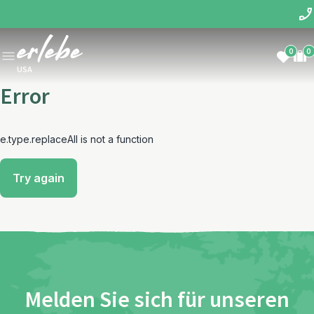
0
0
USA
Error
e.type.replaceAll is not a function
Try again
Melden Sie sich für unseren