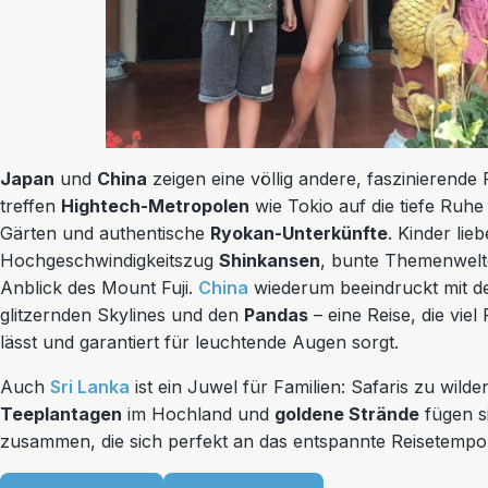
Japan
und
China
zeigen eine völlig andere, faszinierende 
treffen
Hightech-Metropolen
wie Tokio auf die tiefe Ruhe 
Gärten und authentische
Ryokan-Unterkünfte
. Kinder lie
Hochgeschwindigkeitszug
Shinkansen
, bunte Themenwelt
Anblick des Mount Fuji.
China
wiederum beeindruckt mit d
glitzernden Skylines und den
Pandas
– eine Reise, die vie
lässt und garantiert für leuchtende Augen sorgt.
Auch
Sri Lanka
ist ein Juwel für Familien: Safaris zu wild
Teeplantagen
im Hochland und
goldene Strände
fügen si
zusammen, die sich perfekt an das entspannte Reisetempo