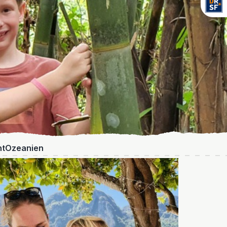
nt
Ozeanien