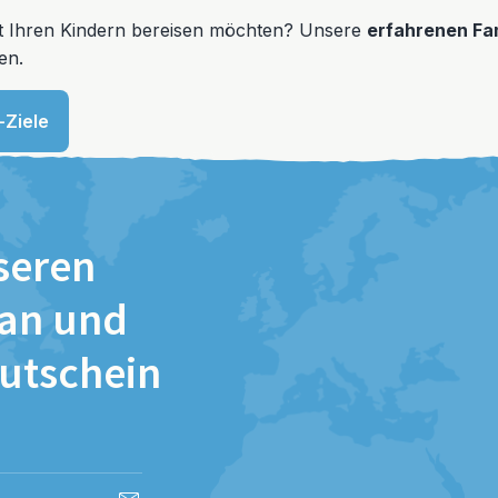
mit Ihren Kindern bereisen möchten? Unsere
erfahrenen Fa
en.
-Ziele
seren
 an und
Gutschein