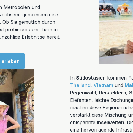
en Metropolen und
rwachsene gemeinsam eine
. Ob Sie gemütlich durch
d probieren oder Tiere in
zählige Erlebnisse bereit,
a erleben
In
Südostasien
kommen Fami
Thailand
,
Vietnam
und
Mal
Regenwald
,
Reisfeldern
,
S
Elefanten, leichte Dschun
machen diese Regionen ideal
verstärkt diese Mischung 
entspannte
Inselwelten
. D
eine hervorragende Infrast