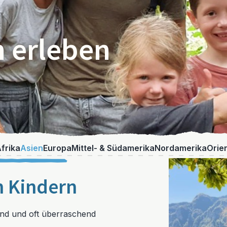
n erleben
frika
Asien
Europa
Mittel- & Südamerika
Nordamerika
Orie
n Kindern
nnend und oft überraschend