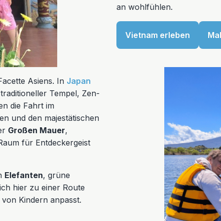
an wohlfühlen.
Vietnam erleben
Mal
Facette Asiens. In
Japan
traditioneller Tempel, Zen-
ben die Fahrt im
en und den majestätischen
er
Großen Mauer
,
l Raum für Entdeckergeist
en
Elefanten
, grüne
ch hier zu einer Route
 von Kindern anpasst.