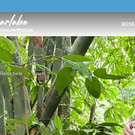
REISE
FAMILIEN
REISEN
Reiseziele
Asien