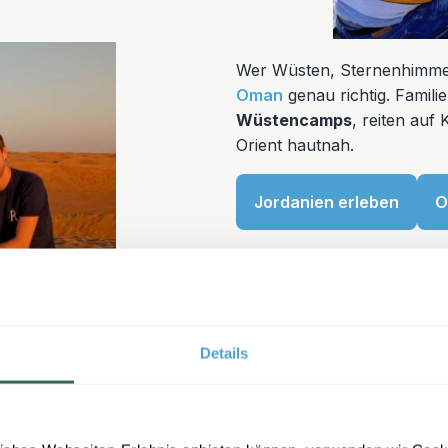
Wer Wüsten, Sternenhimmel 
Oman
genau richtig. Famil
Wüstencamps
, reiten auf
Orient hautnah.
Jordanien erleben
O
Details