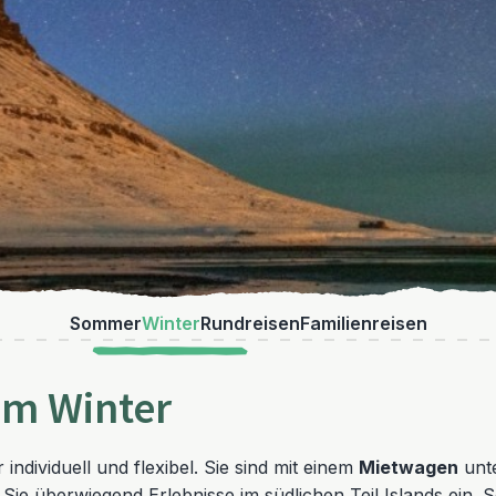
Sommer
Winter
Rundreisen
Familienreisen
im Winter
ndividuell und flexibel. Sie sind mit einem
Mietwagen
unte
Sie überwiegend Erlebnisse im südlichen Teil Islands ein. S