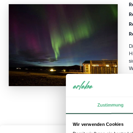
R
R
R
R
D
H
s
W
v
e
A
Zustimmung
Wir verwenden Cookies