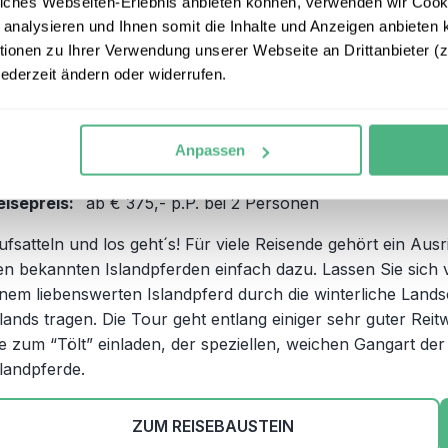
iches Webseiten-Erlebnis anbieten können, verwenden wir Cooki
Winterliche Island Reittour bei
 analysieren und Ihnen somit die Inhalte und Anzeigen anbieten k
3
Hveragerdi
onen zu Ihrer Verwendung unserer Webseite an Drittanbieter (z.
jederzeit ändern oder widerrufen.
eiseform:
Individualbaustein
eisedauer:
2 Tage / 1 Nacht
Anpassen
eiseroute:
Hveragerði in Südisland
eisepreis:
ab € 375,- p.P. bei 2 Personen
ufsatteln und los geht´s! Für viele Reisende gehört ein Ausri
en bekannten Islandpferden einfach dazu. Lassen Sie sich
inem liebenswerten Islandpferd durch die winterliche Lands
slands tragen. Die Tour geht entlang einiger sehr guter Reit
ie zum “Tölt” einladen, der speziellen, weichen Gangart der
slandpferde.
ZUM REISEBAUSTEIN