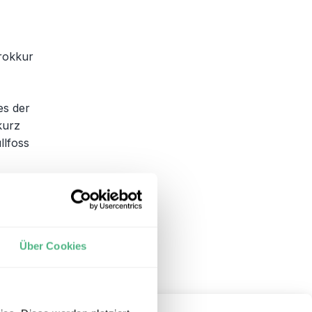
trokkur
es der
kurz
llfoss
er
chtern
Über Cookies
+