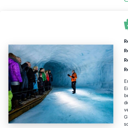
R
R
R
R
E
E
b
d
v
G
s