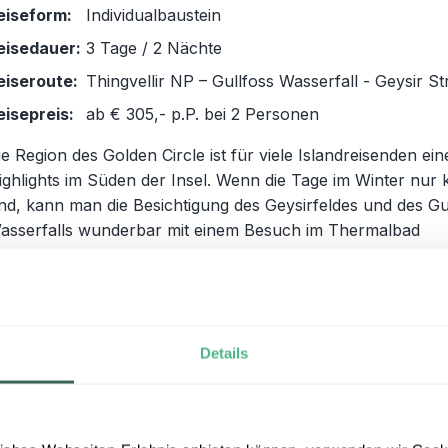
eiseform:
Individualbaustein
eisedauer:
3 Tage / 2 Nächte
eiseroute:
Thingvellir NP – Gullfoss Wasserfall - Geysir S
eisepreis:
ab € 305,- p.P. bei 2 Personen
ie Region des Golden Circle ist für viele Islandreisenden ein
ighlights im Süden der Insel. Wenn die Tage im Winter nur 
ind, kann man die Besichtigung des Geysirfeldes und des Gu
asserfalls wunderbar mit einem Besuch im Thermalbad
erbinden. Hier können Sie einige Stunden im warmen Wass
ntspannen, bevor Sie abends am Polarhimmel nach Nordli
usschau halten.
Details
ZUM REISEBAUSTEIN