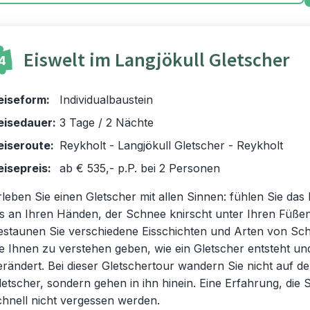
Eiswelt im Langjökull Gletscher
4
eiseform:
Individualbaustein
eisedauer:
3 Tage / 2 Nächte
eiseroute:
Reykholt - Langjökull Gletscher - Reykholt
eisepreis:
ab € 535,- p.P. bei 2 Personen
rleben Sie einen Gletscher mit allen Sinnen: fühlen Sie das 
is an Ihren Händen, der Schnee knirscht unter Ihren Füße
estaunen Sie verschiedene Eisschichten und Arten von Sc
ie Ihnen zu verstehen geben, wie ein Gletscher entsteht un
erändert. Bei dieser Gletschertour wandern Sie nicht auf d
letscher, sondern gehen in ihn hinein. Eine Erfahrung, die S
chnell nicht vergessen werden.