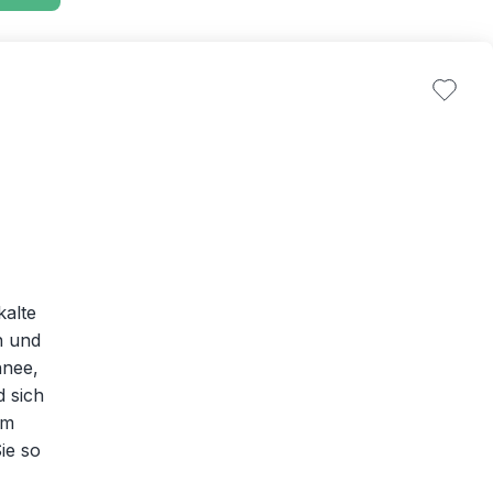
kalte
n und
hnee,
d sich
em
ie so