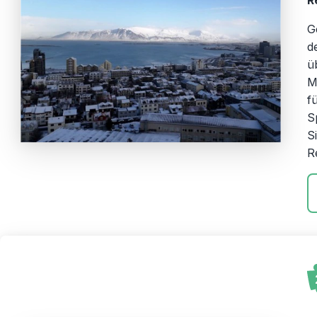
R
G
d
ü
M
f
S
S
R