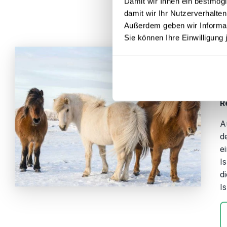
Damit wir Ihnen ein bestmögl
damit wir Ihr Nutzerverhalten
Außerdem geben wir Informati
Sie können Ihre Einwilligung 
R
R
R
R
A
d
e
I
d
I