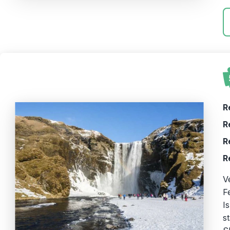
R
R
R
R
V
F
I
s