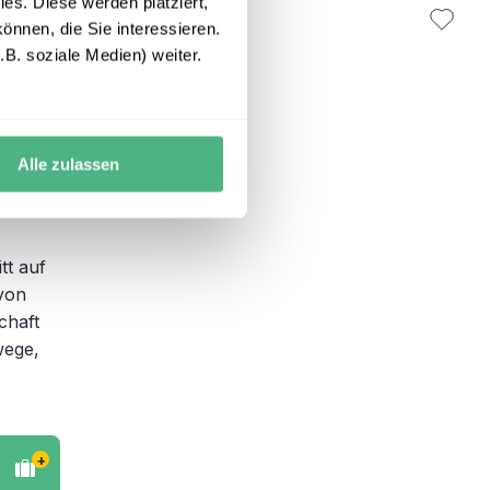
es. Diese werden platziert,
önnen, die Sie interessieren.
B. soziale Medien) weiter.
Alle zulassen
tt auf
 von
chaft
wege,
+