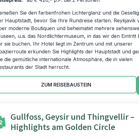
eisepreis:
ab € 420,- p.P. bei 2 Personen
enießen Sie den farbenfrohen Lichterglanz und die Geselligk
er Hauptstadt, bevor Sie Ihre Rundreise starten. Reykjavik 
ber moderne Boutiquen und beheimatet mehrere sehenswe
useen, u.a. das Nordlichtermuseum, in das wir den Eintritt 
ür sie buchen. Ihr Hotel liegt im Zentrum und mit unserer
pazierroute erkunden Sie Highlights der Hauptstadt und g
ie die gemütliche internationale Atmosphäre, die in vielen
estaurants der Stadt herrscht.
ZUM REISEBAUSTEIN
Gullfoss, Geysir und Thingvellir –
2
Highlights am Golden Circle