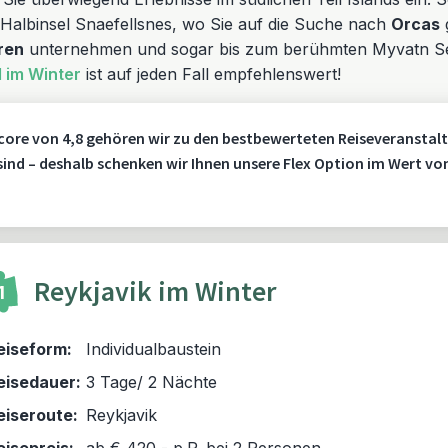
e Halbinsel Snaefellsnes, wo Sie auf die Suche nach
Orcas
ren
unternehmen und sogar bis zum berühmten Myvatn See
d im Winter
ist auf jeden Fall empfehlenswert!
core von 4,8 gehören wir zu den bestbewerteten Reiseveranstalt
 sind – deshalb schenken wir Ihnen unsere Flex Option im Wert vo
Reykjavik im Winter
1
eiseform:
Individualbaustein
eisedauer:
3 Tage/ 2 Nächte
eiseroute:
Reykjavik