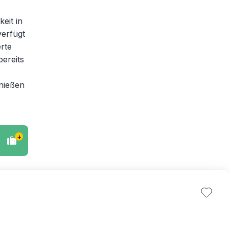
eit in
verfügt
rte
bereits
enießen
+