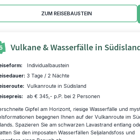
ZUM REISEBAUSTEIN
Vulkane & Wasserfälle in Südislan
5
eiseform:
Individualbaustein
eisedauer:
3 Tage / 2 Nächte
eiseroute:
Vulkanroute in Südisland
eisepreis:
ab € 345,- p.P. bei 2 Personen
erschneite Gipfel am Horizont, riesige Wasserfälle und mys
elsformationen begegnen Ihnen auf der Vulkanroute im S
slands. Spazieren Sie am schwarzen Lavastrand entlang od
tatten Sie den imposaten Wasserfällen Seljalandsfoss und