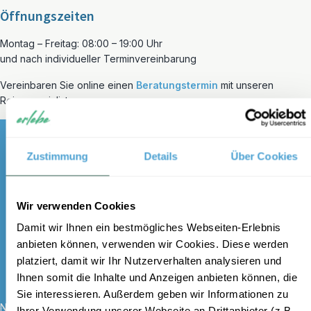
Öffnungszeiten
Montag – Freitag: 08:00 – 19:00 Uhr
und nach individueller Terminvereinbarung
Vereinbaren Sie online einen
Beratungstermin
mit unseren
Reisespezialisten.
Zustimmung
Details
Über Cookies
Melden Sie sich für unseren
Wir verwenden Cookies
kostenlosen Newsletter an und
Damit wir Ihnen ein bestmögliches Webseiten-Erlebnis
erhalten Sie einen 100 €
anbieten können, verwenden wir Cookies. Diese werden
Gutschein
platziert, damit wir Ihr Nutzerverhalten analysieren und
Ihnen somit die Inhalte und Anzeigen anbieten können, die
Sie interessieren. Außerdem geben wir Informationen zu
Name
*
Ihrer Verwendung unserer Webseite an Drittanbieter (z.B.