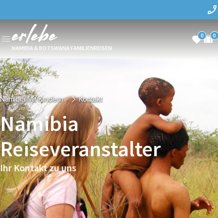
0
0
NAMIBIA & BOTSWANA FAMILIENREISEN
Namibia Mit Kindern
Kontakt
Namibia
Reiseveranstalter
Ihr Kontakt zu uns