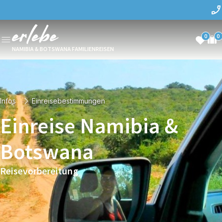
0
0
NAMIBIA & BOTSWANA FAMILIENREISEN
Infos
Einreisebestimmungen
Einreise Namibia &
Botswana
Reisevorbereitung