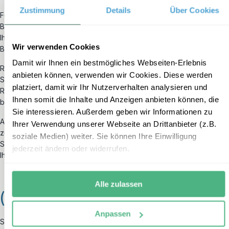
Zustimmung
Details
Über Cookies
Für Reisende mit anderen Nationalitäten können andere
Bestimmungen anwendbar sein. Bitte erkundigen Sie sich direkt in
Ihrem Heimatland über die Einreisebestimmungen für Namibia,
Wir verwenden Cookies
Botswana, Simbabwe und Sambia.
Damit wir Ihnen ein bestmögliches Webseiten-Erlebnis
Reisende mit Schweizer Staatsangehörigkeit können sich auf der
anbieten können, verwenden wir Cookies. Diese werden
Seite der
Schweizerischen Eidgenossenschaft
informieren,
platziert, damit wir Ihr Nutzerverhalten analysieren und
Reisende mit österreichischer Staatsangehörigkeit
Ihnen somit die Inhalte und Anzeigen anbieten können, die
beim
Bundesministerium für Äußeres
.
Sie interessieren. Außerdem geben wir Informationen zu
Auf unserer
Infoseite für Schweizer und Österreicher
finden Sie
Ihrer Verwendung unserer Webseite an Drittanbieter (z.B.
zudem weitere Tipps und Hinweise zu den Themen
soziale Medien) weiter. Sie können Ihre Einwilligung
Sicherungsschein, Reiseversicherung, Visum, Flüge und Bezahlung
jederzeit ändern oder widerrufen.
Ihrer Reise.
Alle zulassen
(Ein-)Reise mit Kindern
Anpassen
Seit dem 26. Juni 2012
benötigen Kinder für Reisen einen