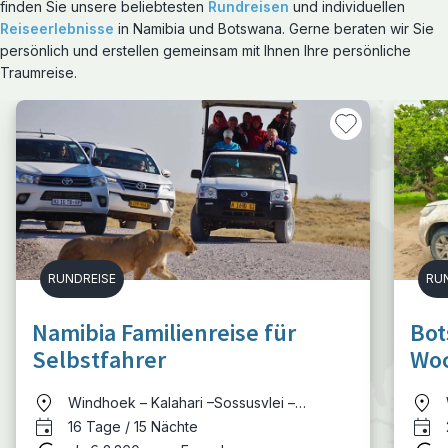
finden Sie unsere beliebtesten
Rundreisen
und individuellen
Reiseerlebnisse
in Namibia und Botswana. Gerne beraten wir Sie
persönlich und erstellen gemeinsam mit Ihnen Ihre persönliche
Traumreise.
RUNDREISE
RU
Namibia Familienreise für
Bot
Selbstfahrer
Woc
Win
Windhoek – Kalahari –Sossusvlei –
Swakopmund – Brandberg – Etosha –
16 Tage / 15 Nächte
Okanjati - Windhoek