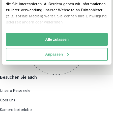
die Sie interessieren. Außerdem geben wir Informationen
zu Ihrer Verwendung unserer Webseite an Drittanbieter
(z.B. soziale Medien) weiter. Sie können Ihre Einwilligung
jederzeit ändern oder widerrufen.
Öffnungszeiten
Montag – Freitag:
Alle zulassen
08:00 – 19:00
und nach individueller
Anpassen
Terminvereinbarung
Besuchen Sie auch
Unsere Reiseziele
Über uns
Karriere bei erlebe