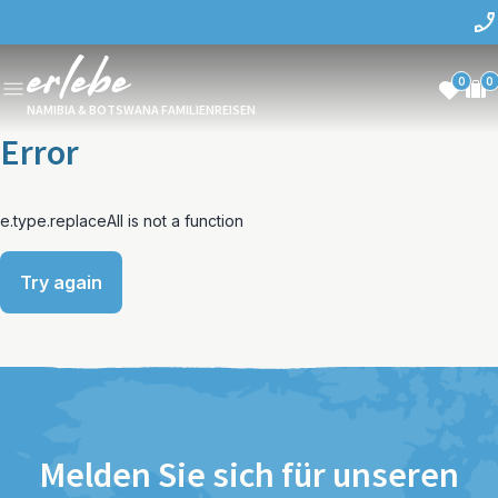
0
0
NAMIBIA & BOTSWANA FAMILIENREISEN
Error
e.type.replaceAll is not a function
Try again
Melden Sie sich für unseren