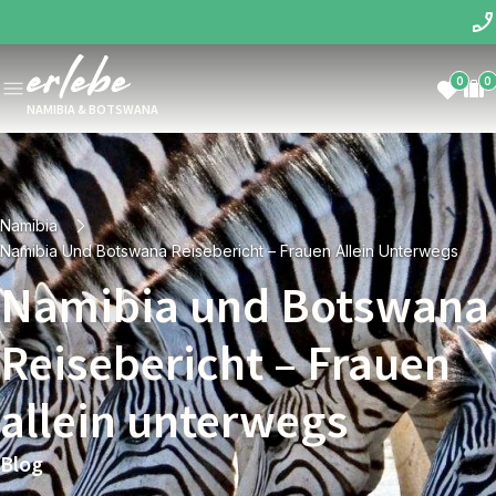
0
0
NAMIBIA & BOTSWANA
Namibia
Namibia Und Botswana Reisebericht – Frauen Allein Unterwegs
Namibia und Botswana
Reisebericht – Frauen
allein unterwegs
Blog