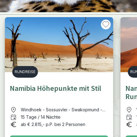
RUNDREISE
RU
Namibia Höhepunkte mit Stil
Nam
Run
Windhoek - Sossusvlei - Swakopmund -
Spitzkoppe - Damaraland - Etosha -
15 Tage / 14 Nächte
Waterberg
ab € 2.815,- p.P. bei 2 Personen