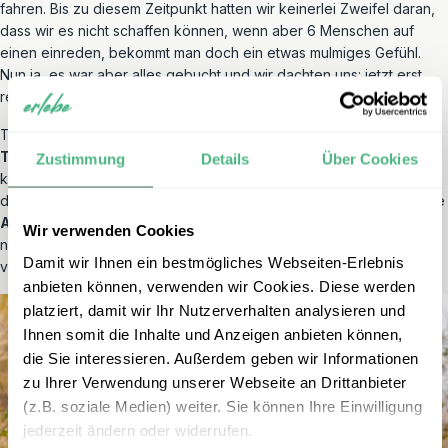
fahren. Bis zu diesem Zeitpunkt hatten wir keinerlei Zweifel daran,
dass wir es nicht schaffen können, wenn aber 6 Menschen auf
einen einreden, bekommt man doch ein etwas mulmiges Gefühl.
Nun ja, es war aber alles gebucht und wir dachten uns: jetzt erst
recht.
Trotz Bedenken anderer reisten wir also weiter in Richtung
Thobolo’s Bush Lodge
. Die asphaltierte Straße endete nach
Zustimmung
Details
Über Cookies
kurzer Zeit und wir folgten dem Hinweisschild auf eine Sandstraße,
die nur mit Allradfahrzeugen befahrbar war. Hier begann das wahre
Afrika-Abenteuer
. Kaum zwei Kilometer später steckten wir
Wir verwenden Cookies
nämlich bereits fest, die Reifen drehten durch und der Sand
Damit wir Ihnen ein bestmögliches Webseiten-Erlebnis
verschlang unser Fahrzeug gnadenlos.
anbieten können, verwenden wir Cookies. Diese werden
platziert, damit wir Ihr Nutzerverhalten analysieren und
Ihnen somit die Inhalte und Anzeigen anbieten können,
die Sie interessieren. Außerdem geben wir Informationen
zu Ihrer Verwendung unserer Webseite an Drittanbieter
(z.B. soziale Medien) weiter. Sie können Ihre Einwilligung
jederzeit ändern oder widerrufen.