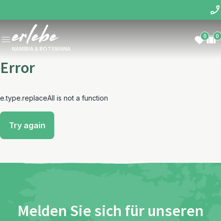
0
0
NAMIBIA & BOTSWANA
Error
e.type.replaceAll is not a function
Try again
Melden Sie sich für unseren