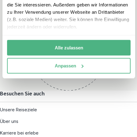
die Sie interessieren. Außerdem geben wir Informationen
zu Ihrer Verwendung unserer Webseite an Drittanbieter
(z.B. soziale Medien) weiter. Sie können Ihre Einwilligung
jederzeit ändern oder widerrufen.
Öffnungszeiten
Montag – Freitag:
Alle zulassen
08:00 – 19:00
und nach individueller
Anpassen
Terminvereinbarung
Besuchen Sie auch
Unsere Reiseziele
Über uns
Karriere bei erlebe