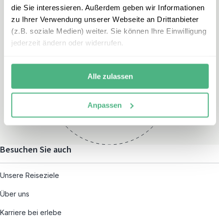
die Sie interessieren. Außerdem geben wir Informationen
zu Ihrer Verwendung unserer Webseite an Drittanbieter
(z.B. soziale Medien) weiter. Sie können Ihre Einwilligung
jederzeit ändern oder widerrufen.
Öffnungszeiten
Montag – Freitag:
Alle zulassen
08:00 – 19:00
und nach individueller
Anpassen
Terminvereinbarung
Besuchen Sie auch
Unsere Reiseziele
Über uns
Karriere bei erlebe