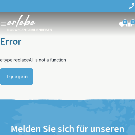
0
0
NORWEGEN FAMILIENREISEN
Error
e.type.replaceAll is not a function
Try again
Melden Sie sich für unseren