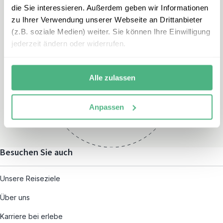
die Sie interessieren. Außerdem geben wir Informationen
zu Ihrer Verwendung unserer Webseite an Drittanbieter
(z.B. soziale Medien) weiter. Sie können Ihre Einwilligung
jederzeit ändern oder widerrufen.
Öffnungszeiten
Montag – Freitag:
Alle zulassen
08:00 – 19:00
und nach individueller
Anpassen
Terminvereinbarung
Besuchen Sie auch
Unsere Reiseziele
Über uns
Karriere bei erlebe