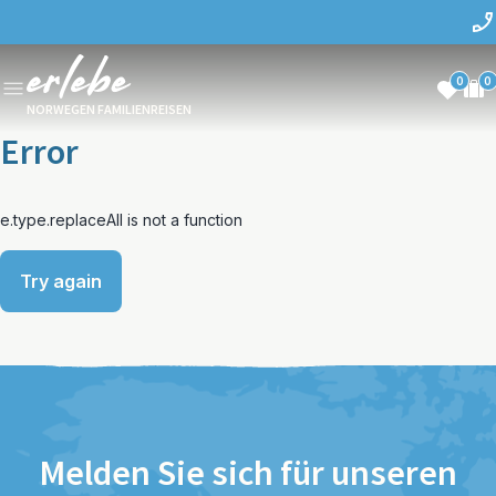
0
0
NORWEGEN FAMILIENREISEN
Error
e.type.replaceAll is not a function
Try again
Melden Sie sich für unseren