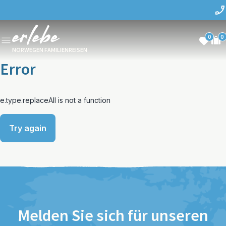
0
0
NORWEGEN FAMILIENREISEN
Error
e.type.replaceAll is not a function
Try again
Melden Sie sich für unseren