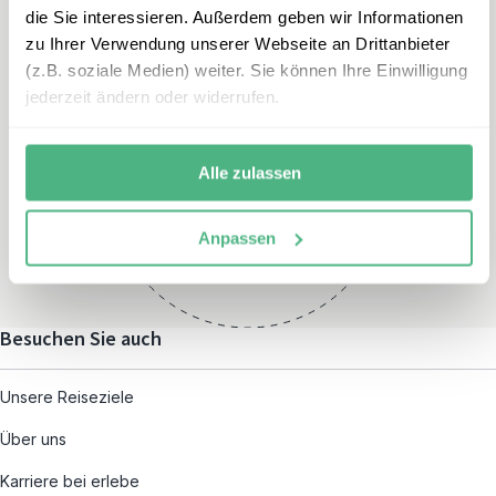
die Sie interessieren. Außerdem geben wir Informationen
zu Ihrer Verwendung unserer Webseite an Drittanbieter
(z.B. soziale Medien) weiter. Sie können Ihre Einwilligung
jederzeit ändern oder widerrufen.
Öffnungszeiten
Montag – Freitag:
Alle zulassen
08:00 – 19:00
und nach individueller
Anpassen
Terminvereinbarung
Besuchen Sie auch
Unsere Reiseziele
Über uns
Karriere bei erlebe