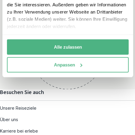
die Sie interessieren. Außerdem geben wir Informationen
zu Ihrer Verwendung unserer Webseite an Drittanbieter
(z.B. soziale Medien) weiter. Sie können Ihre Einwilligung
jederzeit ändern oder widerrufen.
Öffnungszeiten
Montag – Freitag:
Alle zulassen
08:00 – 19:00
und nach individueller
Anpassen
Terminvereinbarung
Besuchen Sie auch
Unsere Reiseziele
Über uns
Karriere bei erlebe