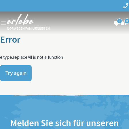
0
0
NORWEGEN FAMILIENREISEN
Error
e.type.replaceAll is not a function
Try again
Melden Sie sich für unseren