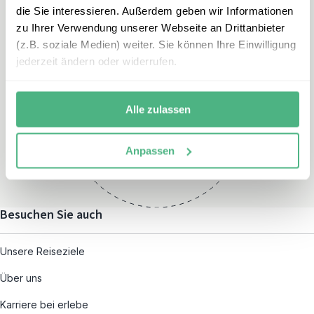
die Sie interessieren. Außerdem geben wir Informationen
zu Ihrer Verwendung unserer Webseite an Drittanbieter
(z.B. soziale Medien) weiter. Sie können Ihre Einwilligung
jederzeit ändern oder widerrufen.
Öffnungszeiten
Montag – Freitag:
Alle zulassen
08:00 – 19:00
und nach individueller
Anpassen
Terminvereinbarung
Besuchen Sie auch
Unsere Reiseziele
Über uns
Karriere bei erlebe