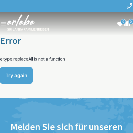
0
0
SRI LANKA FAMILIENREISEN
Error
e.type.replaceAll is not a function
Try again
Melden Sie sich für unseren