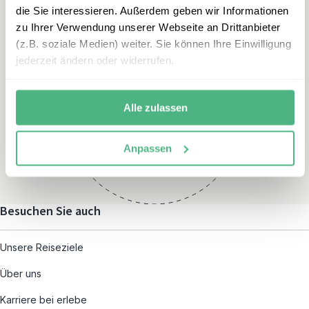
die Sie interessieren. Außerdem geben wir Informationen
zu Ihrer Verwendung unserer Webseite an Drittanbieter
(z.B. soziale Medien) weiter. Sie können Ihre Einwilligung
jederzeit ändern oder widerrufen.
Öffnungszeiten
Montag – Freitag:
Alle zulassen
08:00 – 19:00
und nach individueller
Anpassen
Terminvereinbarung
Besuchen Sie auch
Unsere Reiseziele
Über uns
Karriere bei erlebe