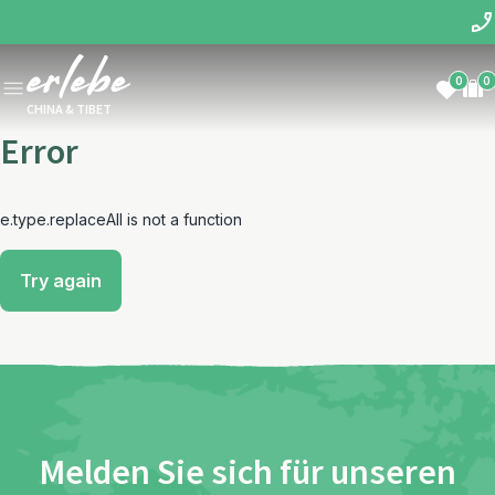
0
0
CHINA & TIBET
Error
e.type.replaceAll is not a function
Try again
Melden Sie sich für unseren