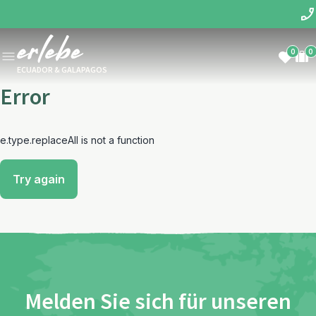
0
0
ECUADOR & GALAPAGOS
Error
e.type.replaceAll is not a function
Try again
Melden Sie sich für unseren