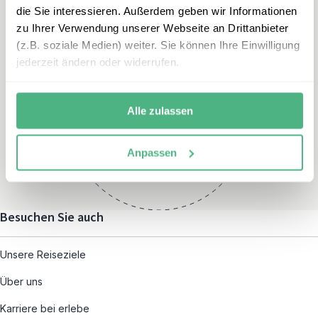
die Sie interessieren. Außerdem geben wir Informationen
zu Ihrer Verwendung unserer Webseite an Drittanbieter
(z.B. soziale Medien) weiter. Sie können Ihre Einwilligung
jederzeit ändern oder widerrufen.
Öffnungszeiten
Montag – Freitag:
Alle zulassen
08:00 – 19:00
und nach individueller
Anpassen
Terminvereinbarung
Besuchen Sie auch
Unsere Reiseziele
Über uns
Karriere bei erlebe