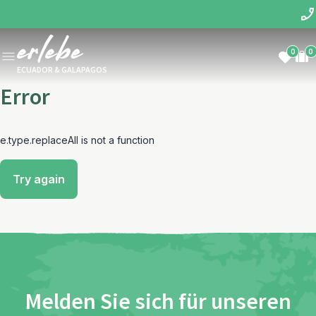
0
0
ECUADOR & GALAPAGOS
Error
e.type.replaceAll is not a function
Try again
Melden Sie sich für unseren