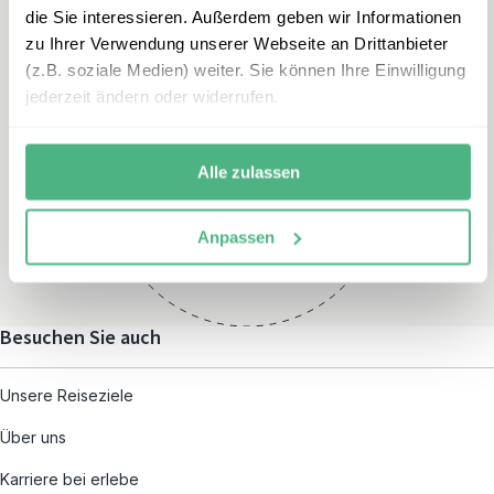
die Sie interessieren. Außerdem geben wir Informationen
zu Ihrer Verwendung unserer Webseite an Drittanbieter
(z.B. soziale Medien) weiter. Sie können Ihre Einwilligung
jederzeit ändern oder widerrufen.
Öffnungszeiten
Montag – Freitag:
Alle zulassen
08:00 – 19:00
und nach individueller
Anpassen
Terminvereinbarung
Besuchen Sie auch
Unsere Reiseziele
Über uns
Karriere bei erlebe