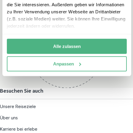
die Sie interessieren. Außerdem geben wir Informationen
zu Ihrer Verwendung unserer Webseite an Drittanbieter
(z.B. soziale Medien) weiter. Sie können Ihre Einwilligung
jederzeit ändern oder widerrufen.
Öffnungszeiten
Montag – Freitag:
Alle zulassen
08:00 – 19:00
und nach individueller
Anpassen
Terminvereinbarung
Besuchen Sie auch
Unsere Reiseziele
Über uns
Karriere bei erlebe