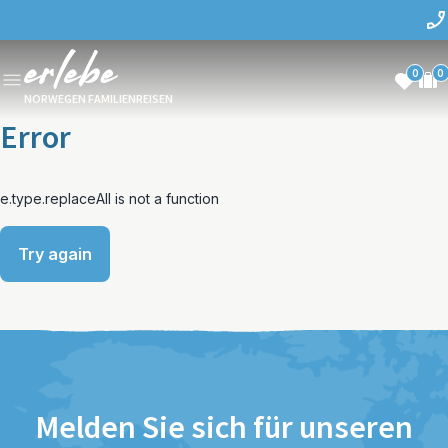
0
0
NORWEGEN FAMILIENREISEN
Error
e.type.replaceAll is not a function
Try again
Melden Sie sich für unseren