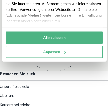
die Sie interessieren. Außerdem geben wir Informationen
zu Ihrer Verwendung unserer Webseite an Drittanbieter
(z.B. soziale Medien) weiter. Sie können Ihre Einwilligung
jederzeit ändern oder widerrufen.
Öffnungszeiten
Montag – Freitag:
Alle zulassen
08:00 – 19:00
und nach individueller
Anpassen
Terminvereinbarung
Besuchen Sie auch
Unsere Reiseziele
Über uns
Karriere bei erlebe