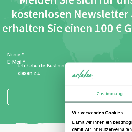
Melden Sie sich für un
kostenlosen Newsletter
erhalten Sie einen 100 € 
Name
*
E-Mail
*
Ich habe die Bestimmungen zum
Datenschutz
gel
diesen zu.
Zustimmung
Anmelden
Wir verwenden Cookies
Damit wir Ihnen ein bestmögl
damit wir Ihr Nutzerverhalten