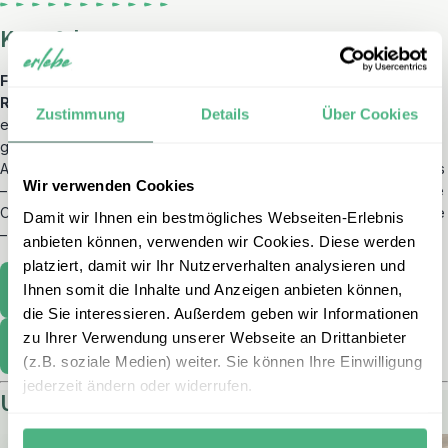
Kurz & knapp
Frühling und Herbst sind die beste Reisezeit für eine China
Rundreise
, vor allem wenn Sie möglichst viele Regionen
Zustimmung
Details
Über Cookies
entdecken möchten. Im Sommer lohnt sich der Besuch höher
gelegener Gebiete, während der Winter ruhige Einblicke in das
Alltagsleben bietet. Ich war zuletzt im Herbst in Südchina unterwegs
Wir verwenden Cookies
– das Wetter war ideal, um draußen aktiv zu sein und verschiedene
Orte stressfrei zu erkunden. Jede Jahreszeit bietet eigene Vorteile
Damit wir Ihnen ein bestmögliches Webseiten-Erlebnis
– wichtig ist, dass sie zu Ihren Interessen passt.
anbieten können, verwenden wir Cookies. Diese werden
platziert, damit wir Ihr Nutzerverhalten analysieren und
Unsere China Rundreisen
Ihnen somit die Inhalte und Anzeigen anbieten können,
die Sie interessieren. Außerdem geben wir Informationen
zu Ihrer Verwendung unserer Webseite an Drittanbieter
Eigene China Reise gestalten
(z.B. soziale Medien) weiter. Sie können Ihre Einwilligung
jederzeit ändern oder widerrufen.
Unsere beliebtesten China Reisen