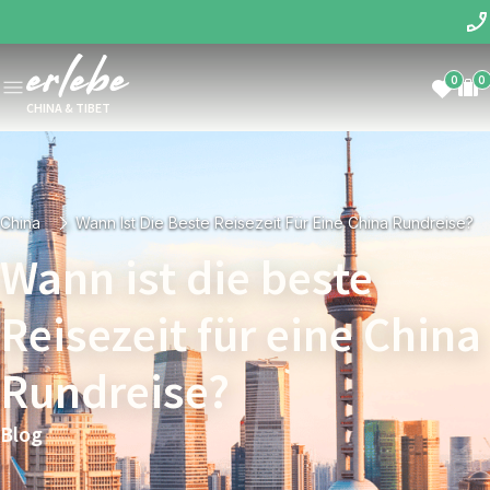
0
0
CHINA & TIBET
China
Wann Ist Die Beste Reisezeit Für Eine China Rundreise?
Wann ist die beste
Reisezeit für eine China
Rundreise?
Blog