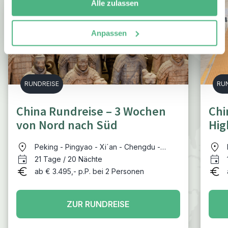
Alle zulassen
Anpassen
RUNDREISE
RU
China Rundreise – 3 Wochen
Chi
von Nord nach Süd
Hig
Peking - Pingyao - Xi´an - Chengdu -
Lijiang - Dali - Kunming - Yangshuo - Hong
21 Tage / 20 Nächte
Kong
ab € 3.495,- p.P. bei 2 Personen
ZUR RUNDREISE