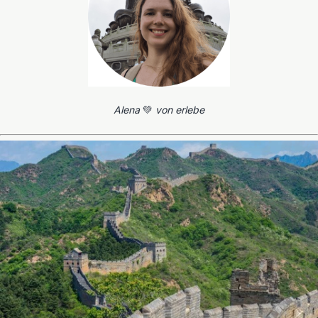
Alena
💚
von erlebe