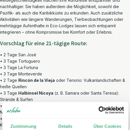
Reisegeschwindigkeit machen Ihre Rundreise entspannter und
nachhaltiger. Sie haben außerdem die Möglichkeit, sowohl die
Pazifik- als auch die Karibikküste zu erkunden. Auch zusätzliche
Aktivitäten wie längere Wanderungen, Tierbeobachtungen oder
mehrtägige Aufenthalte in Eco-Lodges lassen sich entspannt
integrieren – ohne Kompromisse bei Komfort oder Erlebnis.
Vorschlag für eine 21-tägige Route:
• 2 Tage San José
• 3 Tage Tortuguero
• 3 Tage La Fortuna
• 3 Tage Monteverde
• 2 Tage
Rincón de la Vieja
oder Tenorio: Vulkanlandschaften &
heiße Quellen
• 3 Tage
Halbinsel Nicoya
(z. B. Samara oder Santa Teresa):
Strände & Surfen
• 2 Tage
Cahuita
oder
Puerto Viejo
(Karibik): Reggae-Flair &
Natur
• 3 Tage zur freien Gestaltung, z. B. für Tierbeobachtung,
Kajakfahren oder Wanderungen
Zustimmung
Details
Über Cookies