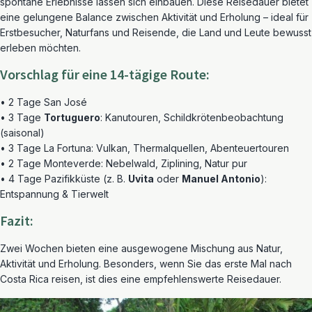
spontane Erlebnisse lassen sich einbauen. Diese Reisedauer bietet
eine gelungene Balance zwischen Aktivität und Erholung – ideal für
Erstbesucher, Naturfans und Reisende, die Land und Leute bewusst
erleben möchten.
Vorschlag für eine 14-tägige Route:
• 2 Tage San José
• 3 Tage
Tortuguero
: Kanutouren, Schildkrötenbeobachtung
(saisonal)
• 3 Tage La Fortuna: Vulkan, Thermalquellen, Abenteuertouren
• 2 Tage Monteverde: Nebelwald, Ziplining, Natur pur
• 4 Tage Pazifikküste (z. B.
Uvita
oder
Manuel Antonio
):
Entspannung & Tierwelt
Fazit:
Zwei Wochen bieten eine ausgewogene Mischung aus Natur,
Aktivität und Erholung. Besonders, wenn Sie das erste Mal nach
Costa Rica reisen, ist dies eine empfehlenswerte Reisedauer.