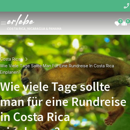
0
0
COSTA RICA, NICARAGUA & PANAMA
Costa Rica
Wie Viele Tage Sollte Man Für Eine Rundreise In Costa Rica
Einplanen?
Wie viele Tage sollte
man für eine Rundreise
in Costa Rica