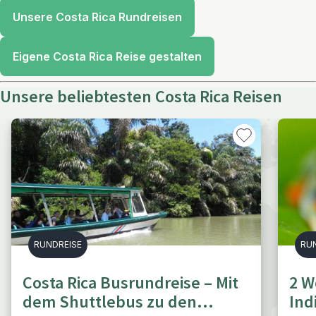
Unsere Costa Rica Rundreisen
Eigene Costa Rica Reise gestalten
Unsere beliebtesten Costa Rica Reisen
RUNDREISE
RU
Costa Rica Busrundreise – Mit
2 W
dem Shuttlebus zu den
Ind