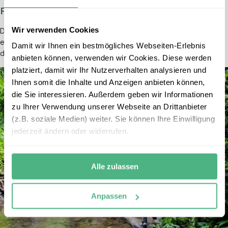
Fazit:
Wir verwenden Cookies
Drei Wochen sind ideal für alle, die tief in die Vielfalt Costa Ricas
eintauchen möchten. Sie reisen bewusster, sehen mehr und haben
Damit wir Ihnen ein bestmögliches Webseiten-Erlebnis
dennoch genug Raum zur Erholung.
anbieten können, verwenden wir Cookies. Diese werden
platziert, damit wir Ihr Nutzerverhalten analysieren und
Ihnen somit die Inhalte und Anzeigen anbieten können,
die Sie interessieren. Außerdem geben wir Informationen
zu Ihrer Verwendung unserer Webseite an Drittanbieter
(z.B. soziale Medien) weiter. Sie können Ihre Einwilligung
jederzeit ändern oder widerrufen.
Alle zulassen
Anpassen