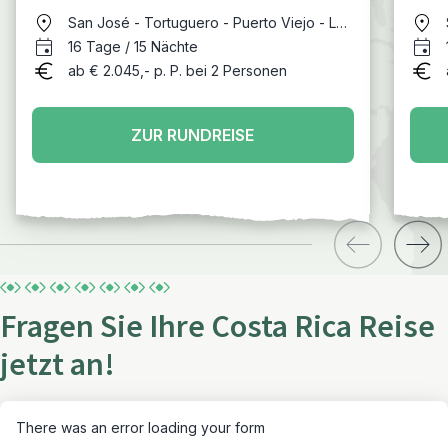
Highlights
San José - Tortuguero - Puerto Viejo - La
Fortuna - Monteverde - Manuel Antonio -
16 Tage / 15 Nächte
San José
ab € 2.045,- p. P. bei 2 Personen
ZUR RUNDREISE
Fragen Sie Ihre Costa Rica Reise
jetzt an!
There was an error loading your form