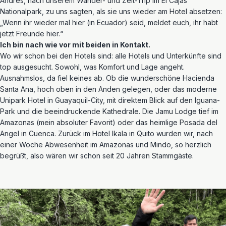
Andrés, nach unserem Wander- und Zelt-Trip im El Cajas
Nationalpark, zu uns sagten, als sie uns wieder am Hotel absetzen:
„Wenn ihr wieder mal hier (in Ecuador) seid, meldet euch, ihr habt
jetzt Freunde hier.“
Ich bin nach wie vor mit beiden in Kontakt.
Wo wir schon bei den Hotels sind: alle Hotels und Unterkünfte sind
top ausgesucht. Sowohl, was Komfort und Lage angeht.
Ausnahmslos, da fiel keines ab. Ob die wunderschöne Hacienda
Santa Ana, hoch oben in den Anden gelegen, oder das moderne
Unipark Hotel in Guayaquil-City, mit direktem Blick auf den Iguana-
Park und die beeindruckende Kathedrale. Die Jamu Lodge tief im
Amazonas (mein absoluter Favorit) oder das heimlige Posada del
Angel in Cuenca. Zurück im Hotel Ikala in Quito wurden wir, nach
einer Woche Abwesenheit im Amazonas und Mindo, so herzlich
begrüßt, also wären wir schon seit 20 Jahren Stammgäste.