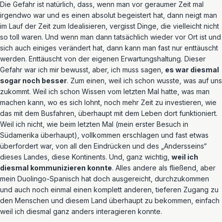
Die Gefahr ist natürlich, dass, wenn man vor geraumer Zeit mal
irgendwo war und es einen absolut begeistert hat, dann neigt man
im Lauf der Zeit zum Idealisieren, vergisst Dinge, die vielleicht nicht
so toll waren. Und wenn man dann tatsächlich wieder vor Ort ist und
sich auch einiges verändert hat, dann kann man fast nur enttäuscht
werden. Enttäuscht von der eigenen Erwartungshaltung. Dieser
Gefahr war ich mir bewusst, aber, ich muss sagen,
es war diesmal
sogar noch besser
. Zum einen, weil ich schon wusste, was auf uns
zukommt. Weil ich schon Wissen vom letzten Mal hatte, was man
machen kann, wo es sich lohnt, noch mehr Zeit zu investieren, wie
das mit dem Busfahren, überhaupt mit dem Leben dort funktioniert.
Weil ich nicht, wie beim letzten Mal (mein erster Besuch in
Südamerika überhaupt), vollkommen erschlagen und fast etwas
überfordert war, von all den Eindrücken und des „Andersseins“
dieses Landes, diese Kontinents. Und, ganz wichtig,
weil ich
diesmal kommunizieren konnte
. Alles andere als fließend, aber
mein Duolingo-Spanisch hat doch ausgereicht, durchzukommen
und auch noch einmal einen komplett anderen, tieferen Zugang zu
den Menschen und diesem Land überhaupt zu bekommen, einfach
weil ich diesmal ganz anders interagieren konnte.