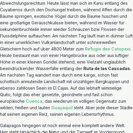
Abwechslungsreichtum. Heute lässt man sich im Kanu entlang des
Cuyabenos durch den Dschungel treiben, während Affen durch die
Bäume springen, exotische Vögel durch die Bäume huschen und
eine großartige Geräuschkulisse bieten, während im Wasser für
sekundenbruchteile immer wieder Schnauzen bzw. Flossen der
Flussdelphine auftauchen. Am nächsten Tag läuft man in dünner Luft
in einer unwirklichen Vulkanlandschaft unter schneeweißen
Gletschern hoch auf über 4800 Meter zum
Refugio des Cotopaxi
.
Heute bestaunt man von einer Hängebrücke aus oder aus luftiger
Höhe in einer kleinen Gondel stehend, eine Vielzahl unglaublich
beeindruckender Wasserfälle entlang der
Ruta de las Cascadas
.
Am nächsten Tag wandert man durch eine karge, schon fast
schottisch anmutende Landschaft mit unzähligen Bergkuppen und
ebenso zahllosen Seen im El Cajas. Auf das lebhaft wimmelige
Quito, folgt das eher gesetzte, geordnete und fast schon
europäische
Cuenca
, das wiederum im völligen Gegensatz zum
wilden, heißen und lauten
Guayaquil
steht. Aber jede dieser Städte
hat seinen eigenen Reiz, seinen eigenen Lebensrhythmus.
Galapagos hingegen ist noch einmal eine komplett andere Welt.
Hier steht tatsächlich die Natur und die Tierwelt im Vordergrund,