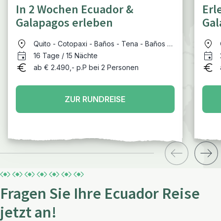
In 2 Wochen Ecuador &
Erl
Galapagos erleben
Gal
Quito - Cotopaxi - Baños - Tena - Baños -
Cuenca - Guayaquil - Galapagosinsel
16 Tage / 15 Nächte
Santa Cruz - Guayaquil
ab € 2.490,- p.P bei 2 Personen
ZUR RUNDREISE
Fragen Sie Ihre Ecuador Reise
jetzt an!