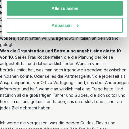
Höhenlagen. Heute heiß, morgen kalt. Heute fast auf
Meeresspiegel, morgen auf 4000 Metern. Lange Autofahrten,
Alle zulassen
lange Busfahrten, wilde Überfahrten zu Nachbarinseln im
Schnellboot. Bei Temperaturen um den Gefrierpunkt im Zelt
Anpassen
übernachten. Dem Körper wird schon einiges abverlangt. Aber das
wussten wir im Vorfeld
und das war auch genau das, was wir
wollten
, sonst hätten wir uns irgendwo in Italien an den Strand
gelegt.
Was die Organisation und Betreuung angeht: eine glatte 10
von 10
. Sei es Frau Rockenfeller, die die Planung der Reise
aufgestellt hat und dabei wirklich jeden Wunsch von mir
berücksichtigt hat, was man noch irgendwie irgendwo dazwischen
einplanen könne. Oder sei es die Partneragentur, die jederzeit als
Ansprechpartner vor Ort zu Verfügung stand, uns über Änderungen
informierte und half, wenn man wirklich mal eine Frage hatte. Und
natürlich all die großartigen Fahrer und Guides, die sich so toll und
herzlich um uns gekümmert haben, uns unterstützt und sicher an
jedes Ziel gebracht haben.
Ich werde nie vergessen, was die beiden Guides, Flavio und