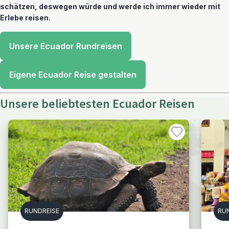
schätzen, deswegen würde und werde ich immer wieder mit
Erlebe reisen.
Unsere Ecuador Rundreisen
Eigene Ecuador Reise gestalten
Unsere beliebtesten Ecuador Reisen
RUNDREISE
RU