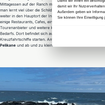
Damit wir Ihnen ein bestmögl
Mittagessen auf der Ranch mit Blick auf einige Schildkröten.
damit wir Ihr Nutzerverhalten
man lernt viel über die Schildkröten und über die Insel. Vo
Außerdem geben wir Informati
weiter in den Hauptort der Insel,
Puerto Ayora
. Puerto Ayo
Sie können Ihre Einwilligung 
einige Restaurants, Cafes, einen Supermarkt, ein paar Gel
Tourenanbieter und weitere kleine Läden mit Souvenirs un
Bedarfs. Dort befindet sich auch der Hafen von dem die S
Kreuzfahrtschiffe starten. Am Hafen trifft man auch auf di
Pelikane
und ab und zu kleine
Haie
.