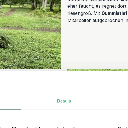
eher feucht, es regnet dort
riesengroß. Mit
Gummistief
Mitarbeiter aufgebrochen in
itere Tiere
nschildkröten
getroffen. Die
ewegen, es gibt keine
Details
 Schildkröten in
 zu baden. Die Wanderung
n konnten. Hier ist ein
Anschluss gab es ein klasse