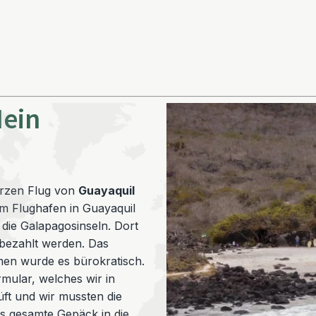
Mein
urzen Flug von
Guayaquil
m Flughafen in Guayaquil
 die Galapagosinseln. Dort
 bezahlt werden. Das
men wurde es bürokratisch.
rmular, welches wir in
t und wir mussten die
as gesamte Gepäck in die