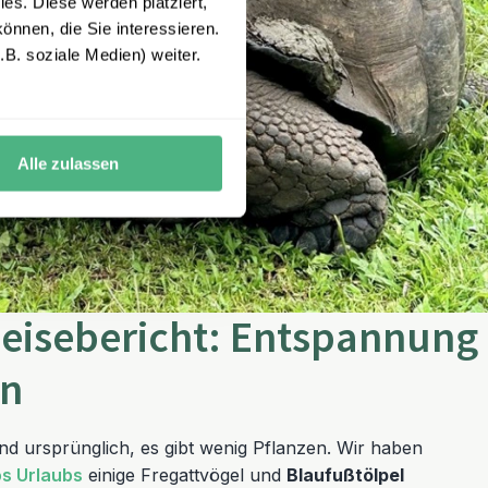
es. Diese werden platziert,
önnen, die Sie interessieren.
B. soziale Medien) weiter.
Alle zulassen
eisebericht: Entspannung
en
nd ursprünglich, es gibt wenig Pflanzen. Wir haben
s Urlaubs
einige Fregattvögel und
Blaufußtölpel