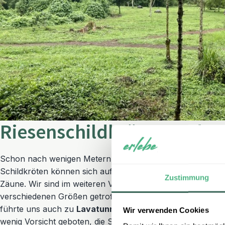
Riesenschildkröten und we
Schon nach wenigen Metern sind wir auf die ersten
Riese
Schildkröten können sich auf dem gesamten Gelände frei b
Zustimmung
Zäune. Wir sind im weiteren Verlauf noch auf viele weitere
verschiedenen Größen getroffen. Sie lieben es im Matsch
führte uns auch zu
Lavatunneln
, durch die wir durchgehe
Wir verwenden Cookies
wenig Vorsicht geboten, die Steine sind recht rutschig. Im 