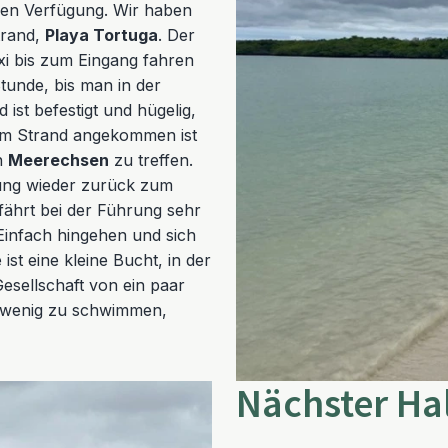
eien Verfügung. Wir haben
trand,
Playa Tortuga
. Der
xi bis zum Eingang fahren
tunde, bis man in der
st befestigt und hügelig,
 Am Strand angekommen ist
n
Meerechsen
zu treffen.
ung wieder zurück zum
fährt bei der Führung sehr
. Einfach hingehen und sich
ist eine kleine Bucht, in der
esellschaft von ein paar
n wenig zu schwimmen,
Nächster Hal