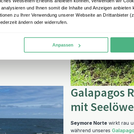
iches Webseiten-Erlebnis anbieten können, verwenden wir Cooki
 Die Tour ist informativ,
 analysieren und Ihnen somit die Inhalte und Anzeigen anbieten k
n dort aus ging die Fahrt
onen zu Ihrer Verwendung unserer Webseite an Drittanbieter (z.
ra ist nicht groß, es gibt
jederzeit ändern oder widerrufen.
dautomaten, viele
d Dingen des täglichen
peedboote und kleinen
Anpassen
e ersten
Seelöwen
,
Galapagos R
mit Seelöw
Seymore Norte
wirkt rau u
während unseres
Galapago