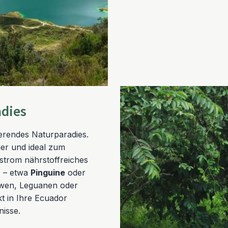
adies
ierendes Naturparadies.
ger und ideal zum
strom nährstoffreiches
e – etwa
Pinguine
oder
öwen, Leguanen oder
kt in Ihre Ecuador
nisse.