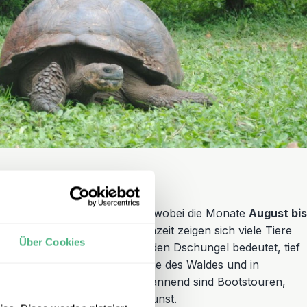
 und lebendig
onas
ist ganzjährig bereisbar, wobei die Monate
August bis
sind. Doch auch in der Regenzeit zeigen sich viele Tiere
Über Cookies
noch intensiver. Eine Reise in den Dschungel bedeutet, tief
eigenes Klima, in die Geräusche des Waldes und in
emeinschaften. Besonders spannend sind Bootstouren,
nd das Erwachen im Morgendunst.