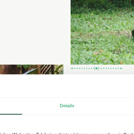
Regenwald – grün
Der ecuadorianische
Amaz
Dezember
etwas trockener 
Details
aktiver und die Natur wirkt 
einzutauchen – in ein ganz 
Begegnungen mit lokalen G
nächtliche Wanderungen u