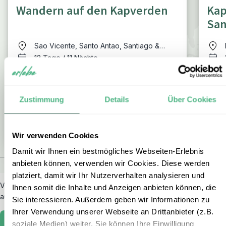
Wandern auf den Kapverden
Kap
San
Sao Vicente, Santo Antao, Santiago &
Fogo
12 Tage / 11 Nächte
ab € 1.860 p.P. bei 2 Personen
Zustimmung
Details
Über Cookies
ZUR RUNDREISE
Wir verwenden Cookies
Damit wir Ihnen ein bestmögliches Webseiten-Erlebnis
anbieten können, verwenden wir Cookies. Diese werden
platziert, damit wir Ihr Nutzerverhalten analysieren und
Vielleicht interessieren Sie sich noch für
weitere Länder
, die Sie
Ihnen somit die Inhalte und Anzeigen anbieten können, die
auf unseren Reisen erleben können?
Sie interessieren. Außerdem geben wir Informationen zu
Ihrer Verwendung unserer Webseite an Drittanbieter (z.B.
soziale Medien) weiter. Sie können Ihre Einwilligung
Entdecken Sie unsere Rundreisen