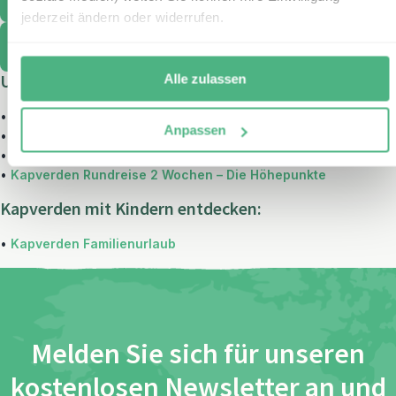
jederzeit ändern oder widerrufen.
Kontaktieren Sie uns
Alle zulassen
Unsere beliebtesten Rundreisen auf den Kapverden:
•
2 Wochen Kapverden: Musik, Dschungel und Wüstenstrände
Anpassen
•
Kapverden komplett in 3 Wochen
•
Kapverden Individualreise – Berge, Strand und Kultur
•
Kapverden Rundreise 2 Wochen – Die Höhepunkte
Kapverden mit Kindern entdecken:
•
Kapverden Familienurlaub
Melden Sie sich für unseren
kostenlosen Newsletter an und